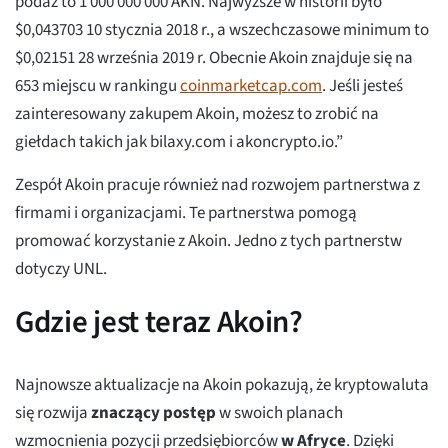
podaż to 1 000 000 000 AKN. Najwyższe w historii było
$0,043703 10 stycznia 2018 r., a wszechczasowe minimum to
$0,02151 28 września 2019 r. Obecnie Akoin znajduje się na
653 miejscu w rankingu
coinmarketcap.com
. Jeśli jesteś
zainteresowany zakupem Akoin, możesz to zrobić na
giełdach takich jak bilaxy.com i akoncrypto.io.”
Zespół Akoin pracuje również nad rozwojem partnerstwa z
firmami i organizacjami. Te partnerstwa pomogą
promować korzystanie z Akoin. Jedno z tych partnerstw
dotyczy UNL.
Gdzie jest teraz Akoin?
Najnowsze aktualizacje na Akoin pokazują, że kryptowaluta
się rozwija
znaczący postęp
w swoich planach
wzmocnienia pozycji przedsiębiorców
w Afryce
. Dzięki