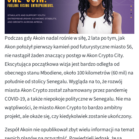
Podczas gdy Akoin nadal rośnie w siłę, 2 lata po tym, jak
Akon położył pierwszy kamień pod futurystyczne miasto $6,
nie nastąpił żaden znaczący postęp w Akon Crypto City.
Ekscytująca początkowa wizja jest bardzo odległa od
obecnego stanu Mbodiene, około 100 kilometrów (60 mil) na
południe od stolicy Senegalu. Wygląda na to, że rozwój
miasta Akon Crypto został zahamowany przez pandemię
COVID-19, a także niepokoje polityczne w Senegalu. Nie ma
wątpliwości, że miasto Akon Crypto to bardzo ambitny
projekt, ale okaże się, czy kiedykolwiek zostanie ukończony.
Zespół Akoin nie opublikował zbyt wielu informacji na temat
swoich planów na przyszłość. Powiedzieli jednak, że są