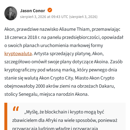
Jason Conor
sierpień 3, 2026 at 09:43 UTC
(
sierpień 3, 2026
)
Akon, prawdziwe nazwisko Aliaume Thiam, przemawiając
18 czerwca 2018 r. na panelu przedsiębiorczości, opowiadał
o swoich planach uruchomienia markowej formy
kryptowaluta
. Artysta sprzedający platynę, Akon,
szczegółowo omówił swoje plany dotyczące Akoina. Zasób
kryptograficzny pod własną marką, który pewnego dnia
stanie się walutą Akon Crypto City. Miasto Akon Crypto
obejmowałoby 2000 akrów ziemi na obrzeżach Dakaru,
stolicy Senegalu, miejsca narodzin Akona.
„Myślę, że blockchain i krypto mogą być
zbawicielem dla Afryki na wiele sposobów, ponieważ
przywracają ludziom władzę i przywracają