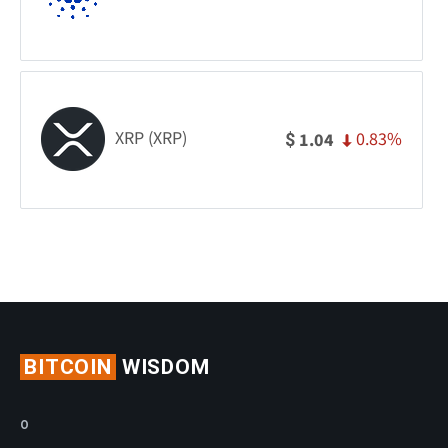
XRP (XRP)
0.83%
1.04
$
BITCOIN
WISDOM
O