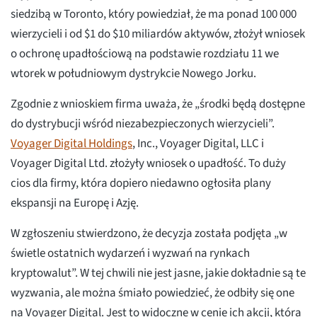
siedzibą w Toronto, który powiedział, że ma ponad 100 000
wierzycieli i od $1 do $10 miliardów aktywów, złożył wniosek
o ochronę upadłościową na podstawie rozdziału 11 we
wtorek w południowym dystrykcie Nowego Jorku.
Zgodnie z wnioskiem firma uważa, że „środki będą dostępne
do dystrybucji wśród niezabezpieczonych wierzycieli”.
Voyager Digital Holdings
, Inc., Voyager Digital, LLC i
Voyager Digital Ltd. złożyły wniosek o upadłość. To duży
cios dla firmy, która dopiero niedawno ogłosiła plany
ekspansji na Europę i Azję.
W zgłoszeniu stwierdzono, że decyzja została podjęta „w
świetle ostatnich wydarzeń i wyzwań na rynkach
kryptowalut”. W tej chwili nie jest jasne, jakie dokładnie są te
wyzwania, ale można śmiało powiedzieć, że odbiły się one
na Voyager Digital. Jest to widoczne w cenie ich akcji, która