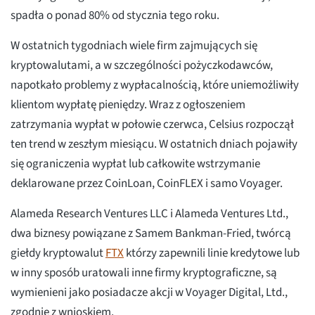
spadła o ponad 80% od stycznia tego roku.
W ostatnich tygodniach wiele firm zajmujących się
kryptowalutami, a w szczególności pożyczkodawców,
napotkało problemy z wypłacalnością, które uniemożliwiły
klientom wypłatę pieniędzy. Wraz z ogłoszeniem
zatrzymania wypłat w połowie czerwca, Celsius rozpoczął
ten trend w zeszłym miesiącu. W ostatnich dniach pojawiły
się ograniczenia wypłat lub całkowite wstrzymanie
deklarowane przez CoinLoan, CoinFLEX i samo Voyager.
Alameda Research Ventures LLC i Alameda Ventures Ltd.,
dwa biznesy powiązane z Samem Bankman-Fried, twórcą
giełdy kryptowalut
FTX
którzy zapewnili linie kredytowe lub
w inny sposób uratowali inne firmy kryptograficzne, są
wymienieni jako posiadacze akcji w Voyager Digital, Ltd.,
zgodnie z wnioskiem.