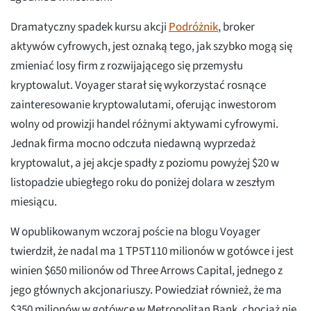
Dramatyczny spadek kursu akcji
Podróżnik
, broker
aktywów cyfrowych, jest oznaką tego, jak szybko mogą się
zmieniać losy firm z rozwijającego się przemysłu
kryptowalut. Voyager starał się wykorzystać rosnące
zainteresowanie kryptowalutami, oferując inwestorom
wolny od prowizji handel różnymi aktywami cyfrowymi.
Jednak firma mocno odczuła niedawną wyprzedaż
kryptowalut, a jej akcje spadły z poziomu powyżej $20 w
listopadzie ubiegłego roku do poniżej dolara w zeszłym
miesiącu.
W opublikowanym wczoraj poście na blogu Voyager
twierdził, że nadal ma 1 TP5T110 milionów w gotówce i jest
winien $650 milionów od Three Arrows Capital, jednego z
jego głównych akcjonariuszy. Powiedział również, że ma
$350 milionów w gotówce w Metropolitan Bank, chociaż nie