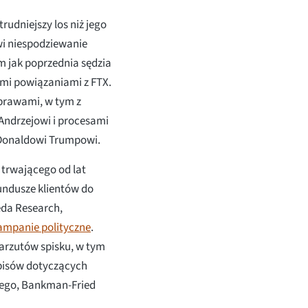
udniejszy los niż jego
i niespodziewanie
 jak poprzednia sędzia
mi powiązaniami z FTX.
sprawami, w tym z
Andrzejowi i procesami
 Donaldowi Trumpowi.
 trwającego od lat
undusze klientów do
da Research,
ampanie polityczne
.
zarzutów spisku, w tym
episów dotyczących
nego, Bankman-Fried