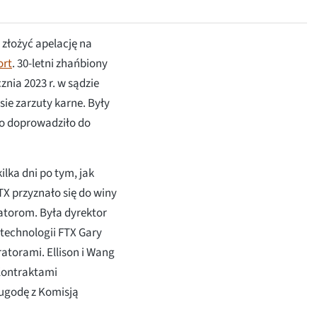
złożyć apelację na
ort
. 30-letni zhańbiony
znia 2023 r. w sądzie
ie zarzuty karne. Były
 co doprowadziło do
lka dni po tym, jak
TX przyznało się do winy
atorom. Była dyrektor
 technologii FTX Gary
atorami. Ellison i Wang
Kontraktami
 ugodę z Komisją