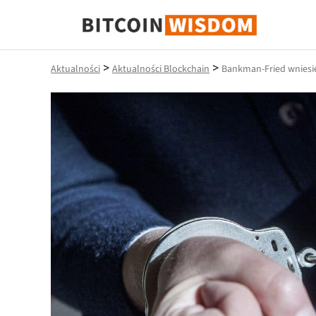
Mądrość Bitcoina
>
>
Aktualności
Aktualności Blockchain
Bankman-Fried wniesie