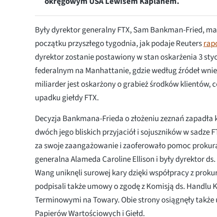
okręgowym USA Lewisem Kaplanem.
Były dyrektor generalny FTX, Sam Bankman-Fried, ma 
początku przyszłego tygodnia, jak podaje Reuters
rap
dyrektor zostanie postawiony w stan oskarżenia 3 styc
federalnym na Manhattanie, gdzie według źródeł wnies
miliarder jest oskarżony o grabież środków klientów,
upadku giełdy FTX.
Decyzja Bankmana-Frieda o złożeniu zeznań zapadła ki
dwóch jego bliskich przyjaciół i sojuszników w sadze F
za swoje zaangażowanie i zaoferowało pomoc prokur
generalna Alameda Caroline Ellison i były dyrektor ds.
Wang uniknęli surowej kary dzięki współpracy z prokur
podpisali także umowy o zgodę z Komisją ds. Handlu 
Terminowymi na Towary. Obie strony osiągnęły także
Papierów Wartościowych i Giełd.