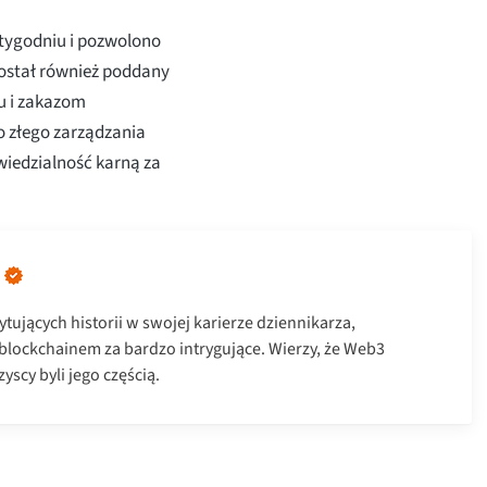
 tygodniu i pozwolono
został również poddany
u i zakazom
o złego zarządzania
wiedzialność karną za
ytujących historii w swojej karierze dziennikarza,
 blockchainem za bardzo intrygujące. Wierzy, że Web3
yscy byli jego częścią.