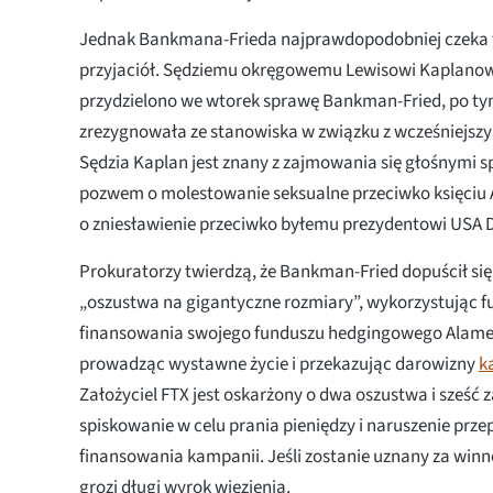
Jednak Bankmana-Frieda najprawdopodobniej czeka tr
przyjaciół. Sędziemu okręgowemu Lewisowi Kaplanow
przydzielono we wtorek sprawę Bankman-Fried, po tym
zrezygnowała ze stanowiska w związku z wcześniejszy
Sędzia Kaplan jest znany z zajmowania się głośnymi 
pozwem o molestowanie seksualne przeciwko księciu 
o zniesławienie przeciwko byłemu prezydentowi USA
Prokuratorzy twierdzą, że Bankman-Fried dopuścił się
„oszustwa na gigantyczne rozmiary”, wykorzystując f
finansowania swojego funduszu hedgingowego Alame
prowadząc wystawne życie i przekazując darowizny
k
Założyciel FTX jest oskarżony o dwa oszustwa i sześć 
spiskowanie w celu prania pieniędzy i naruszenie prz
finansowania kampanii. Jeśli zostanie uznany za win
grozi długi wyrok więzienia.