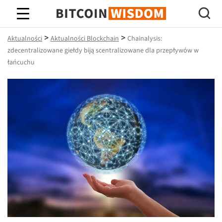
Mądrość Bitcoina
>
>
Aktualności
Aktualności Blockchain
Chainalysis:
zdecentralizowane giełdy biją scentralizowane dla przepływów w
łańcuchu