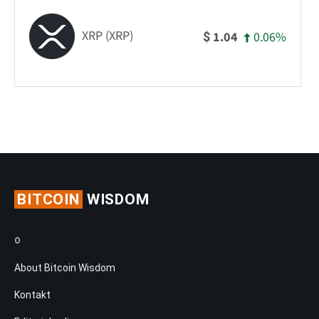
XRP (XRP)
0.06%
1.04
$
BITCOIN
WISDOM
O
About Bitcoin Wisdom
Kontakt