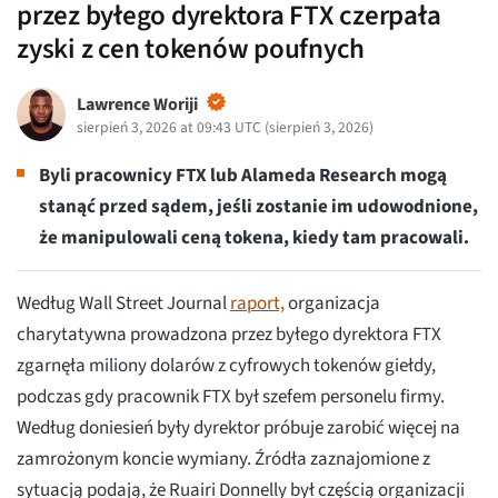
przez byłego dyrektora FTX czerpała
zyski z cen tokenów poufnych
Lawrence Woriji
sierpień 3, 2026 at 09:43 UTC
(
sierpień 3, 2026
)
Byli pracownicy FTX lub Alameda Research mogą
stanąć przed sądem, jeśli zostanie im udowodnione,
że manipulowali ceną tokena, kiedy tam pracowali.
Według Wall Street Journal
raport,
organizacja
charytatywna prowadzona przez byłego dyrektora FTX
zgarnęła miliony dolarów z cyfrowych tokenów giełdy,
podczas gdy pracownik FTX był szefem personelu firmy.
Według doniesień były dyrektor próbuje zarobić więcej na
zamrożonym koncie wymiany. Źródła zaznajomione z
sytuacją podają, że Ruairi Donnelly był częścią organizacji