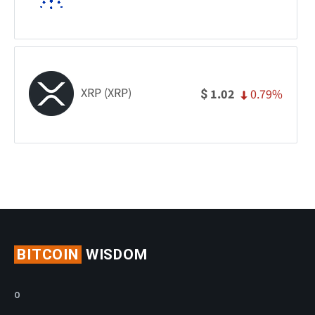
XRP (XRP)
0.79%
1.02
$
BITCOIN
WISDOM
O