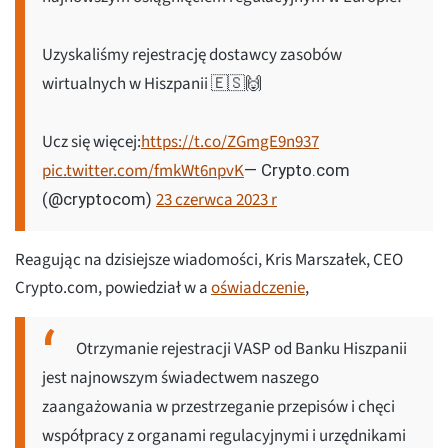
Uzyskaliśmy rejestrację dostawcy zasobów
wirtualnych w Hiszpanii 🇪🇸🙌
Ucz się więcej:
https://t.co/ZGmgE9n937
pic.twitter.com/fmkWt6npvK
— Crypto.com
23 czerwca 2023 r
(@cryptocom)
Reagując na dzisiejsze wiadomości, Kris Marszałek, CEO
Crypto.com, powiedział w a
oświadczenie
,
Otrzymanie rejestracji VASP od Banku Hiszpanii
jest najnowszym świadectwem naszego
zaangażowania w przestrzeganie przepisów i chęci
współpracy z organami regulacyjnymi i urzędnikami