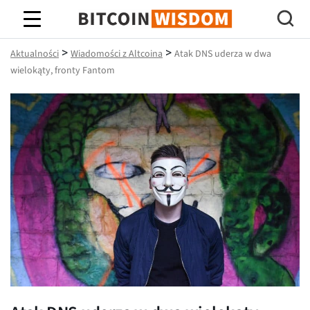
Mądrość Bitcoina
>
>
Aktualności
Wiadomości z Altcoina
Atak DNS uderza w dwa
wielokąty, fronty Fantom