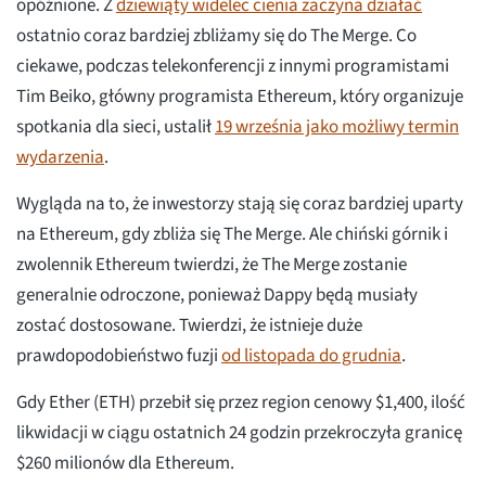
opóźnione. Z
dziewiąty widelec cienia zaczyna działać
ostatnio coraz bardziej zbliżamy się do The Merge. Co
ciekawe, podczas telekonferencji z innymi programistami
Tim Beiko, główny programista Ethereum, który organizuje
spotkania dla sieci, ustalił
19 września jako możliwy termin
wydarzenia
.
Wygląda na to, że inwestorzy stają się coraz bardziej uparty
na Ethereum, gdy zbliża się The Merge. Ale chiński górnik i
zwolennik Ethereum twierdzi, że The Merge zostanie
generalnie odroczone, ponieważ Dappy będą musiały
zostać dostosowane. Twierdzi, że istnieje duże
prawdopodobieństwo fuzji
od listopada do grudnia
.
Gdy Ether (ETH) przebił się przez region cenowy $1,400, ilość
likwidacji w ciągu ostatnich 24 godzin przekroczyła granicę
$260 milionów dla Ethereum.