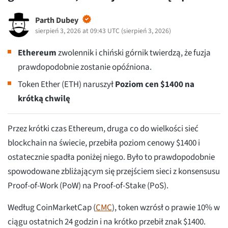
Parth Dubey
sierpień 3, 2026 at 09:43 UTC
(
sierpień 3, 2026
)
Ethereum
zwolennik i chiński górnik twierdzą, że fuzja
prawdopodobnie zostanie opóźniona.
Token Ether (ETH) naruszył
Poziom cen $1400 na
krótką chwilę
Przez krótki czas Ethereum, druga co do wielkości sieć
blockchain na świecie, przebiła poziom cenowy $1400 i
ostatecznie spadła poniżej niego. Było to prawdopodobnie
spowodowane zbliżającym się przejściem sieci z konsensusu
Proof-of-Work (PoW) na Proof-of-Stake (PoS).
Według CoinMarketCap (
CMC
), token wzrósł o prawie 10% w
ciągu ostatnich 24 godzin i na krótko przebił znak $1400.