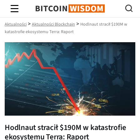
Mądrość Bitcoina
>
>
Aktualności
Aktualności Blockchain
Hodlnaut stracił $190M w
katastrofie ekosystemu Terra: Raport
Hodlnaut stracił $190M w katastrofie
ekosystemu Terra: Raport