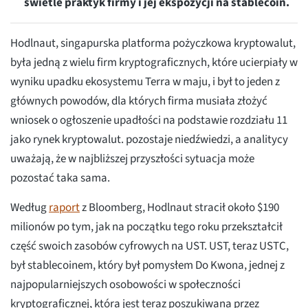
świetle praktyk firmy i jej ekspozycji na stablecoin.
Hodlnaut, singapurska platforma pożyczkowa kryptowalut,
była jedną z wielu firm kryptograficznych, które ucierpiały w
wyniku upadku ekosystemu Terra w maju, i był to jeden z
głównych powodów, dla których firma musiała złożyć
wniosek o ogłoszenie upadłości na podstawie rozdziału 11
jako rynek kryptowalut. pozostaje niedźwiedzi, a analitycy
uważają, że w najbliższej przyszłości sytuacja może
pozostać taka sama.
Według
raport
z Bloomberg, Hodlnaut stracił około $190
milionów po tym, jak na początku tego roku przekształcił
część swoich zasobów cyfrowych na UST. UST, teraz USTC,
był stablecoinem, który był pomysłem Do Kwona, jednej z
najpopularniejszych osobowości w społeczności
kryptograficznej, która jest teraz poszukiwana przez