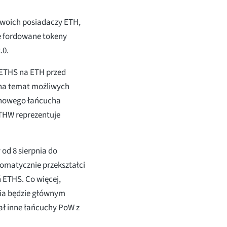
swoich posiadaczy ETH,
e fordowane tokeny
.0.
ETHS na ETH przed
 na temat możliwych
 nowego łańcucha
THW reprezentuje
od 8 sierpnia do
tomatycznie przekształci
 ETHS. Co więcej,
ia będzie głównym
ał inne łańcuchy PoW z