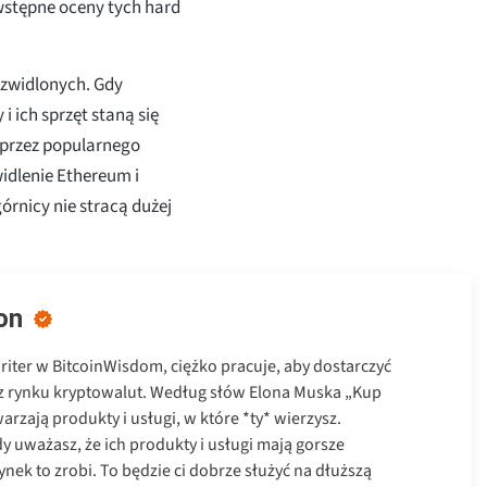
wstępne oceny tych hard
ozwidlonych. Gdy
i ich sprzęt staną się
 przez popularnego
idlenie Ethereum i
rnicy nie stracą dużej
on
Writer w BitcoinWisdom, ciężko pracuje, aby dostarczyć
z rynku kryptowalut. Według słów Elona Muska „Kup
warzają produkty i usługi, w które *ty* wierzysz.
y uważasz, że ich produkty i usługi mają gorsze
rynek to zrobi. To będzie ci dobrze służyć na dłuższą