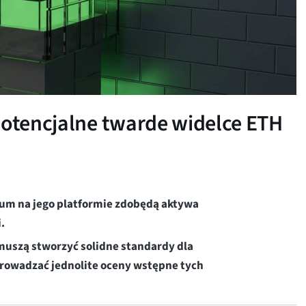
 potencjalne twarde widelce ETH
eum na jego platformie zdobędą aktywa
i.
muszą stworzyć solidne standardy dla
prowadzać jednolite oceny wstępne tych