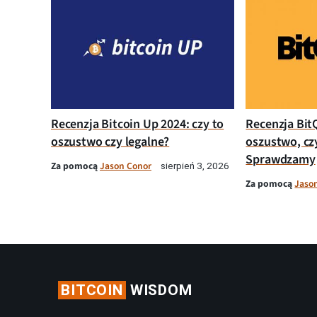
Recenzja Bitcoin Up 2024: czy to
Recenzja Bit
oszustwo czy legalne?
oszustwo, cz
Sprawdzamy
Za pomocą
Jason Conor
sierpień 3, 2026
Za pomocą
Jaso
BITCOIN
WISDOM