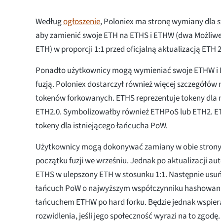
Według
ogłoszenie
, Poloniex ma stronę wymiany dla 
aby zamienić swoje ETH na ETHS i ETHW (dwa Możliw
ETH) w proporcji 1:1 przed oficjalną aktualizacją ETH 2
Ponadto użytkownicy mogą wymieniać swoje ETHW i 
fuzją. Poloniex dostarczył również więcej szczegółów
tokenów forkowanych. ETHS reprezentuje tokeny dla
ETH2.0. Symbolizowałby również ETHPoS lub ETH2. E
tokeny dla istniejącego łańcucha PoW.
Użytkownicy mogą dokonywać zamiany w obie strony 
początku fuzji we wrześniu. Jednak po aktualizacji au
ETHS w ulepszony ETH w stosunku 1:1. Następnie usuń
łańcuch PoW o najwyższym współczynniku hashowan
łańcuchem ETHW po hard forku. Będzie jednak wspier
rozwidlenia, jeśli jego społeczność wyrazi na to zgodę.