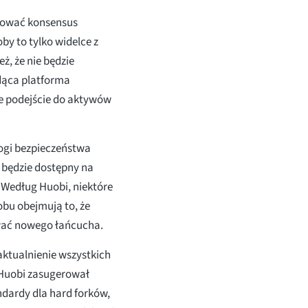
nować konsensus
by to tylko widelce z
ż, że nie będzie
dąca platforma
ne podejście do aktywów
ogi bezpieczeństwa
 będzie dostępny na
 Według Huobi, niektóre
bu obejmują to, że
wać nowego łańcucha.
aktualnienie wszystkich
 Huobi zasugerował
ndardy dla hard forków,