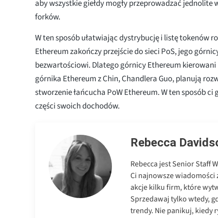
aby wszystkie giełdy mogły przeprowadzać jednolite 
forków.
W ten sposób ułatwiając dystrybucję i listę tokenów r
Ethereum zakończy przejście do sieci PoS, jego górnicy 
bezwartościowi. Dlatego górnicy Ethereum kierowani
górnika Ethereum z Chin, Chandlera Guo, planują rozw
stworzenie łańcucha PoW Ethereum. W ten sposób ci gó
części swoich dochodów.
Rebecca Davids
Rebecca jest Senior Staff 
Ci najnowsze wiadomości 
akcje kilku firm, które wyt
Sprzedawaj tylko wtedy, gd
trendy. Nie panikuj, kiedy 