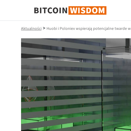
Mądrość Bitcoina
>
Aktualności
Huobi i Poloniex wspierają potencjalne twarde 