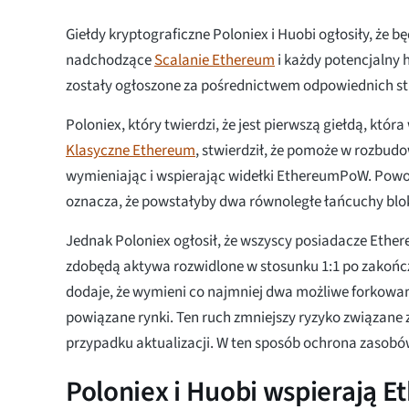
Giełdy kryptograficzne Poloniex i Huobi ogłosiły, że b
nadchodzące
Scalanie Ethereum
i każdy potencjalny 
zostały ogłoszone za pośrednictwem odpowiednich st
Poloniex, który twierdzi, że jest pierwszą giełdą, któr
Klasyczne Ethereum
, stwierdził, że pomoże w rozbudo
wymieniając i wspierając widełki EthereumPoW. Powo
oznacza, że powstałyby dwa równoległe łańcuchy blo
Jednak Poloniex ogłosił, że wszyscy posiadacze Ether
zdobędą aktywa rozwidlone w stosunku 1:1 po zakończe
dodaje, że wymieni co najmniej dwa możliwe forkowan
powiązane rynki. Ten ruch zmniejszy ryzyko związane
przypadku aktualizacji. W ten sposób ochrona zasob
Poloniex i Huobi wspierają E