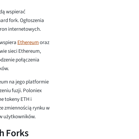
ędą wspierać
hard fork. Ogłoszenia
ron internetowych.
a wspiera
Ethereum
oraz
wie sieci Ethereum,
dzenie połączenia
ków.
eum na jego platformie
niu fuzji. Poloniex
e tokeny ETH i
 ze zmiennością rynku w
ów użytkowników.
th Forks