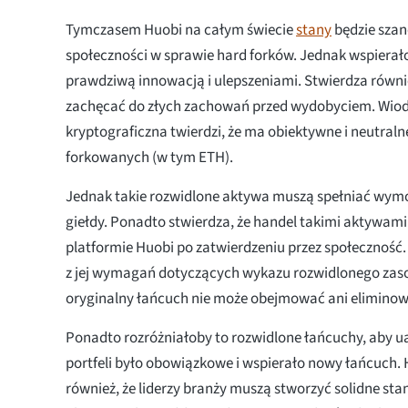
Tymczasem Huobi na całym świecie
stany
będzie sza
społeczności w sprawie hard forków. Jednak wspierało
prawdziwą innowacją i ulepszeniami. Stwierdza równie
zachęcać do złych zachowań przed wydobyciem. Wio
kryptograficzna twierdzi, że ma obiektywne i neutral
forkowanych (w tym ETH).
Jednak takie rozwidlone aktywa muszą spełniać wym
giełdy. Ponadto stwierdza, że handel takimi aktywami
platformie Huobi po zatwierdzeniu przez społeczność.
z jej wymagań dotyczących wykazu rozwidlonego zaso
oryginalny łańcuch nie może obejmować ani elimino
Ponadto rozróżniałoby to rozwidlone łańcuchy, aby u
portfeli było obowiązkowe i wspierało nowy łańcuch.
również, że liderzy branży muszą stworzyć solidne sta