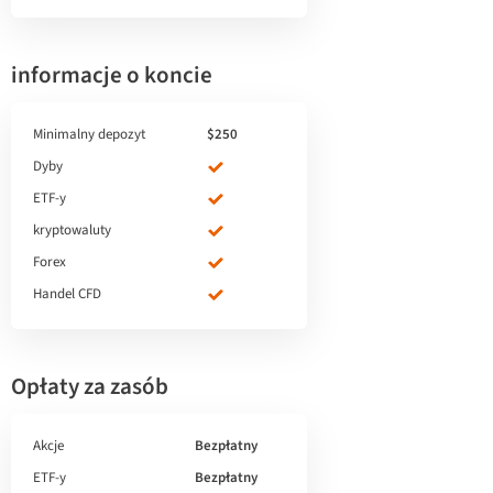
informacje o koncie
Minimalny depozyt
$250
Dyby
ETF-y
kryptowaluty
Forex
Handel CFD
Opłaty za zasób
Akcje
Bezpłatny
ETF-y
Bezpłatny