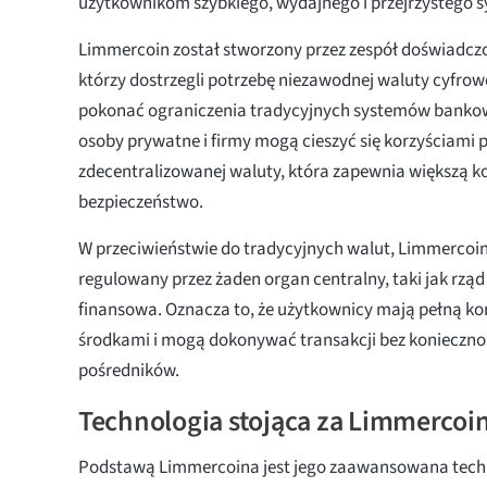
użytkownikom szybkiego, wydajnego i przejrzystego s
Limmercoin został stworzony przez zespół doświadc
którzy dostrzegli potrzebę niezawodnej waluty cyfrow
pokonać ograniczenia tradycyjnych systemów bankow
osoby prywatne i firmy mogą cieszyć się korzyściami 
zdecentralizowanej waluty, która zapewnia większą ko
bezpieczeństwo.
W przeciwieństwie do tradycyjnych walut, Limmercoin
regulowany przez żaden organ centralny, taki jak rząd 
finansowa. Oznacza to, że użytkownicy mają pełną ko
środkami i mogą dokonywać transakcji bez koniecznoś
pośredników.
Technologia stojąca za Limmerco
Podstawą Limmercoina jest jego zaawansowana techn