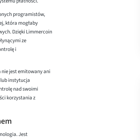
ystemu płatności.
zonych programistów,
ej, która mogłaby
ych. Dzięki Limmercoin
płynącymi ze
ntrolę i
 nie jest emitowany ani
lub instytucja
ntrolę nad swoimi
ci korzystania z
inem
ologia. Jest