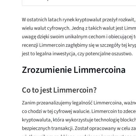
W ostatnich latach rynek kryptowalut przeżył rozkwit,
wielu walut cyfrowych. Jedną z takich walut jest Limm
uwagę dzięki swoim unikalnym cechom i obiecującej te
recenzji Limmercoin zagłębimy się w szczegóły tej kryp
jest to legalna inwestycja, czy potencjalne oszustwo.
Zrozumienie Limmercoina
Co to jest Limmercoin?
Zanim przeanalizujemy legalność Limmercoina, ważne 
co chodzi w tej cyfrowej walucie. Limmercoin to zdec
kryptowaluta, która wykorzystuje technologię blockch
bezpiecznych transakcji. Został opracowany w celu z