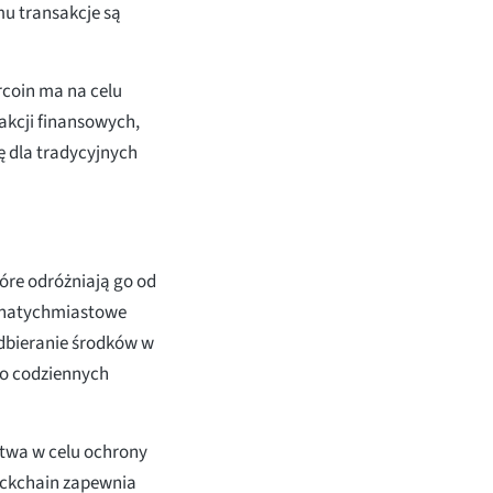
mu transakcje są
coin ma na celu
kcji finansowych,
ę dla tradycyjnych
óre odróżniają go od
l natychmiastowe
dbieranie środków w
 do codziennych
stwa w celu ochrony
ockchain zapewnia