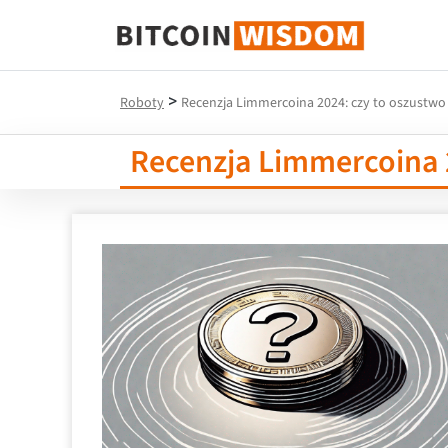
Mądrość Bitcoina
>
Roboty
Recenzja Limmercoina 2024: czy to oszustwo 
Recenzja Limmercoina 2