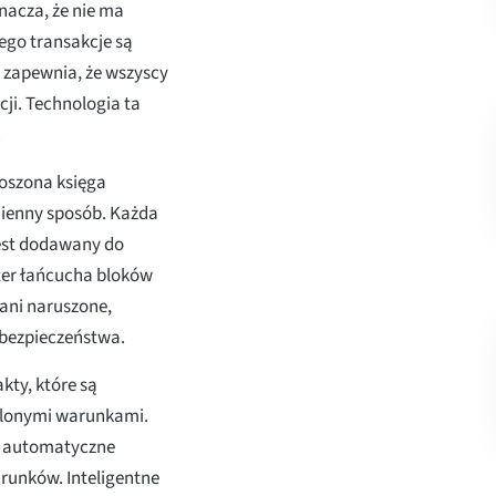
nacza, że nie ma
ego transakcje są
zapewnia, że wszyscy
cji. Technologia ta
.
roszona księga
zmienny sposób. Każda
jest dodawany do
kter łańcucha bloków
ani naruszone,
 bezpieczeństwa.
kty, które są
ślonymi warunkami.
z automatyczne
runków. Inteligentne