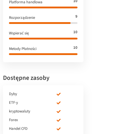
10
Platforma handlowa
9
Rozporządzenie
10
Wspierać się
10
Metody Płatności
Dostępne zasoby
Dyby
ETF-y
kryptowaluty
Forex
Handel CFD