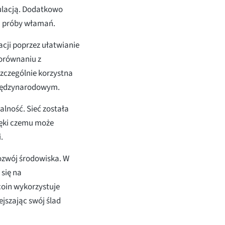
pulacją. Dodatkowo
na próby włamań.
cji poprzez ułatwianie
porównaniu z
zczególnie korzystna
 międzynarodowym.
lność. Sieć została
zięki czemu może
.
zwój środowiska. W
 się na
oin wykorzystuje
jszając swój ślad