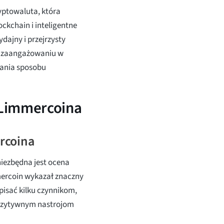
ptowaluta, która
ckchain i inteligentne
dajny i przejrzysty
i zaangażowaniu w
ania sposobu
 Limmercoina
rcoina
niezbędna jest ocena
mercoin wykazał znaczny
ypisać kilku czynnikom,
ozytywnym nastrojom