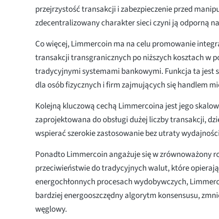
przejrzystość transakcji i zabezpieczenie przed mani
zdecentralizowany charakter sieci czyni ją odporną 
Co więcej, Limmercoin ma na celu promowanie integra
transakcji transgranicznych po niższych kosztach w 
tradycyjnymi systemami bankowymi. Funkcja ta jest s
dla osób fizycznych i firm zajmujących się handlem
Kolejną kluczową cechą Limmercoina jest jego skalowa
zaprojektowana do obsługi dużej liczby transakcji, d
wspierać szerokie zastosowanie bez utraty wydajności
Ponadto Limmercoin angażuje się w zrównoważony ro
przeciwieństwie do tradycyjnych walut, które opierają
energochłonnych procesach wydobywczych, Limmerc
bardziej energooszczędny algorytm konsensusu, zmnie
węglowy.