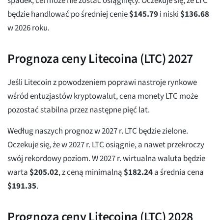
spadek, cel może nie zostać osiągnięty. Oczekuje się, że LTC
będzie handlować po średniej cenie
$
145.79
i niski
$
136.68
w 2026 roku.
Prognoza ceny Litecoina (LTC) 2027
Jeśli Litecoin z powodzeniem poprawi nastroje rynkowe
wśród entuzjastów kryptowalut, cena monety LTC może
pozostać stabilna przez następne pięć lat.
Według naszych prognoz w 2027 r. LTC będzie zielone.
Oczekuje się, że w 2027 r. LTC osiągnie, a nawet przekroczy
swój rekordowy poziom. W 2027 r. wirtualna waluta będzie
warta
$
205.02
, z ceną minimalną
$
182.24
a średnia cena
$
191.35
.
Prognoza ceny Litecoina (LTC) 2028