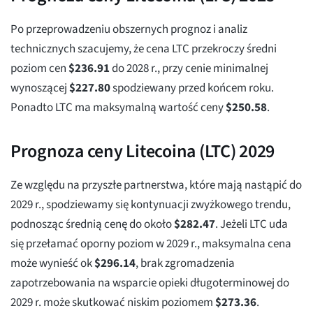
Po przeprowadzeniu obszernych prognoz i analiz
technicznych szacujemy, że cena LTC przekroczy średni
poziom cen
$
236.91
do 2028 r., przy cenie minimalnej
wynoszącej
$
227.80
spodziewany przed końcem roku.
Ponadto LTC ma maksymalną wartość ceny
$
250.58
.
Prognoza ceny Litecoina (LTC) 2029
Ze względu na przyszłe partnerstwa, które mają nastąpić do
2029 r., spodziewamy się kontynuacji zwyżkowego trendu,
podnosząc średnią cenę do około
$
282.47
. Jeżeli LTC uda
się przełamać oporny poziom w 2029 r., maksymalna cena
może wynieść ok
$
296.14
, brak zgromadzenia
zapotrzebowania na wsparcie opieki długoterminowej do
2029 r. może skutkować niskim poziomem
$
273.36
.