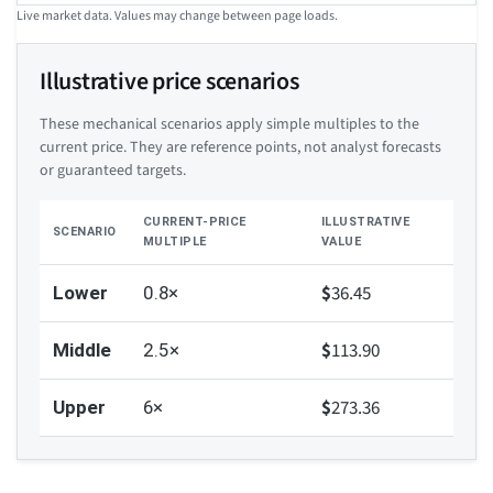
Live market data. Values may change between page loads.
Illustrative price scenarios
These mechanical scenarios apply simple multiples to the
current price. They are reference points, not analyst forecasts
or guaranteed targets.
CURRENT-PRICE
ILLUSTRATIVE
SCENARIO
MULTIPLE
VALUE
$
36.45
Lower
0.8×
$
113.90
Middle
2.5×
$
273.36
Upper
6×