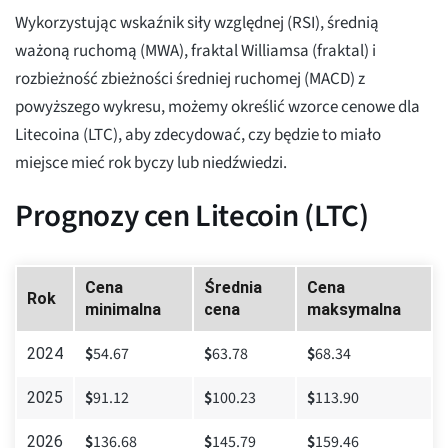
Wykorzystując wskaźnik siły względnej (RSI), średnią
ważoną ruchomą (MWA), fraktal Williamsa (fraktal) i
rozbieżność zbieżności średniej ruchomej (MACD) z
powyższego wykresu, możemy określić wzorce cenowe dla
Litecoina (LTC), aby zdecydować, czy będzie to miało
miejsce mieć rok byczy lub niedźwiedzi.
Prognozy cen Litecoin (LTC)
Cena
Średnia
Cena
Rok
minimalna
cena
maksymalna
$
54.67
$
63.78
$
68.34
2024
$
91.12
$
100.23
$
113.90
2025
$
136.68
$
145.79
$
159.46
2026