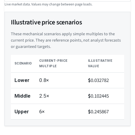
Live market data. Values may change between page loads.
Illustrative price scenarios
These mechanical scenarios apply simple multiples to the
current price. They are reference points, not analyst forecasts
or guaranteed targets.
CURRENT-PRICE
ILLUSTRATIVE
SCENARIO
MULTIPLE
VALUE
$
0.032782
Lower
0.8×
$
0.102445
Middle
2.5×
$
0.245867
Upper
6×