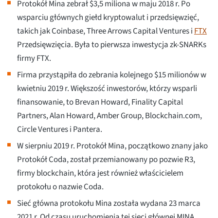
Protokół Mina zebrał $3,5 miliona w maju 2018 r. Po
wsparciu głównych giełd kryptowalut i przedsięwzięć,
takich jak Coinbase, Three Arrows Capital Ventures i
FTX
Przedsięwzięcia. Była to pierwsza inwestycja zk-SNARKs
firmy FTX.
Firma przystąpiła do zebrania kolejnego $15 milionów w
kwietniu 2019 r. Większość inwestorów, którzy wsparli
finansowanie, to Brevan Howard, Finality Capital
Partners, Alan Howard, Amber Group, Blockchain.com,
Circle Ventures i Pantera.
W sierpniu 2019 r. Protokół Mina, początkowo znany jako
Protokół Coda, został przemianowany po pozwie R3,
firmy blockchain, która jest również właścicielem
protokołu o nazwie Coda.
Sieć główna protokołu Mina została wydana 23 marca
2021 r. Od czasu uruchomienia tej sieci głównej MINA