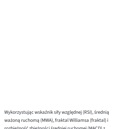
Wykorzystując wskaźnik siły względnej (RSI), średnią
ważoną ruchomą (MWA), fraktal Williamsa (fraktal) i
rozbieżność zbieżności średniej ruchomej (MACD) z