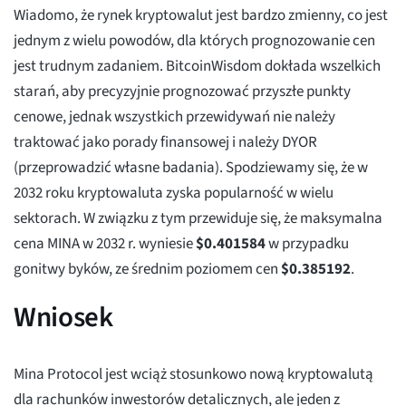
Wiadomo, że rynek kryptowalut jest bardzo zmienny, co jest
jednym z wielu powodów, dla których prognozowanie cen
jest trudnym zadaniem. BitcoinWisdom dokłada wszelkich
starań, aby precyzyjnie prognozować przyszłe punkty
cenowe, jednak wszystkich przewidywań nie należy
traktować jako porady finansowej i należy DYOR
(przeprowadzić własne badania). Spodziewamy się, że w
2032 roku kryptowaluta zyska popularność w wielu
sektorach. W związku z tym przewiduje się, że maksymalna
cena MINA w 2032 r. wyniesie
$
0.401584
w przypadku
gonitwy byków, ze średnim poziomem cen
$
0.385192
.
Wniosek
Mina Protocol jest wciąż stosunkowo nową kryptowalutą
dla rachunków inwestorów detalicznych, ale jeden z