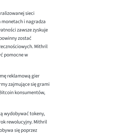
ralizowanej sieci
h monetach i nagradza
watności zawsze zyskuje
 powinny zostać
łecznościowych. Mithril
być pomocne w
ormę reklamową gier
irmy zajmujące się grami
 Bitcoin konsumentów,
ogą wydobywać tokeny,
rok rewolucyjny. Mithril
obywa się poprzez