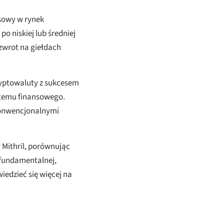
sowy w rynek
o niskiej lub średniej
 zwrot na giełdach
kryptowaluty z sukcesem
stemu finansowego.
konwencjonalnymi
Mithril, porównując
y fundamentalnej,
wiedzieć się więcej na