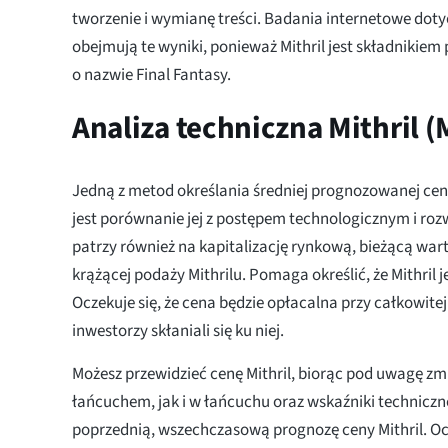
tworzenie i wymianę treści. Badania internetowe do
obejmują te wyniki, ponieważ Mithril jest składnikiem 
o nazwie Final Fantasy.
Analiza techniczna Mithril 
Jedną z metod określania średniej prognozowanej cen
jest porównanie jej z postępem technologicznym i ro
patrzy również na kapitalizację rynkową, bieżącą war
krążącej podaży Mithrilu. Pomaga określić, że Mithril j
Oczekuje się, że cena będzie opłacalna przy całkowite
inwestorzy skłaniali się ku niej.
Możesz przewidzieć cenę Mithril, biorąc pod uwagę z
łańcuchem, jak i w łańcuchu oraz wskaźniki technicz
poprzednią, wszechczasową prognozę ceny Mithril. Oc