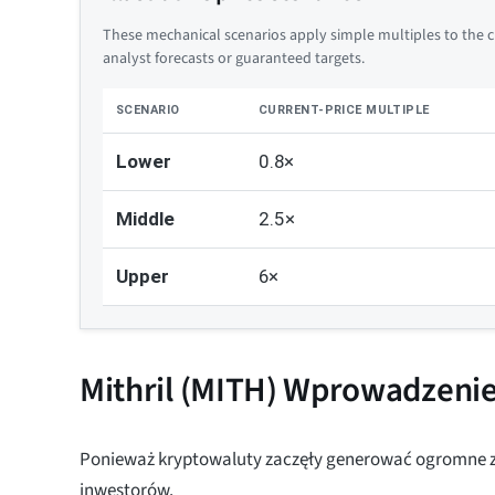
These mechanical scenarios apply simple multiples to the cu
analyst forecasts or guaranteed targets.
SCENARIO
CURRENT-PRICE MULTIPLE
Lower
0.8×
Middle
2.5×
Upper
6×
Mithril (MITH) Wprowadzeni
Ponieważ kryptowaluty zaczęły generować ogromne zy
inwestorów.