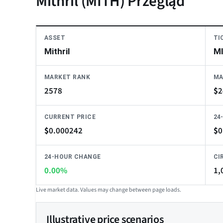
Mithril (MITH) Przegląd
ASSET
TI
Mithril
M
MARKET RANK
MA
2578
$
2
CURRENT PRICE
24
$
0.000242
$
0
24-HOUR CHANGE
CI
0.00%
1,
Live market data. Values may change between page loads.
Illustrative price scenarios