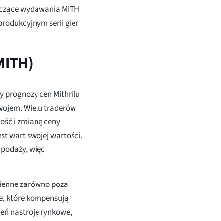
tyczące wydawania MITH
produkcyjnym serii gier
(MITH)
y prognozy cen Mithrilu
zwojem. Wielu traderów
tość i zmianę ceny
est wart swojej wartości.
j podaży, więc
mienne zarówno poza
ne, które kompensują
eń nastroje rynkowe,