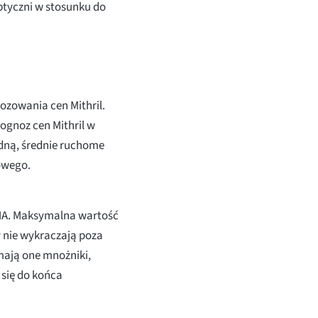
eptyczni w stosunku do
ozowania cen Mithril.
ognoz cen Mithril w
dną, średnie ruchome
owego.
 MA. Maksymalna wartość
 nie wykraczają poza
mają one mnożniki,
ą się do końca