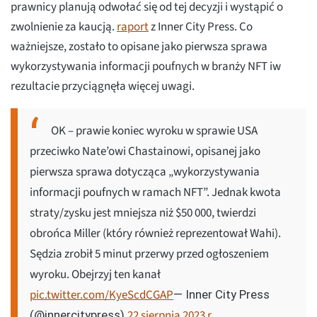
prawnicy planują odwołać się od tej decyzji i wystąpić o
zwolnienie za kaucją.
raport
z Inner City Press. Co
ważniejsze, zostało to opisane jako pierwsza sprawa
wykorzystywania informacji poufnych w branży NFT iw
rezultacie przyciągnęła więcej uwagi.
OK – prawie koniec wyroku w sprawie USA
przeciwko Nate’owi Chastainowi, opisanej jako
pierwsza sprawa dotycząca „wykorzystywania
informacji poufnych w ramach NFT”. Jednak kwota
straty/zysku jest mniejsza niż $50 000, twierdzi
obrońca Miller (który również reprezentował Wahi).
Sędzia zrobił 5 minut przerwy przed ogłoszeniem
wyroku. Obejrzyj ten kanał
pic.twitter.com/KyeScdCGAP
— Inner City Press
22 sierpnia 2023 r
(@innercitypress)