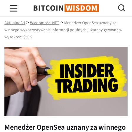
Mądrość Bitcoina
>
>
Aktualności
Wiadomości NFT
Menedżer OpenSea uznany za
winnego wykorzystywania informacji poufnych, ukarany grzywną w
wysokości $50K
Menedżer OpenSea uznany za winnego