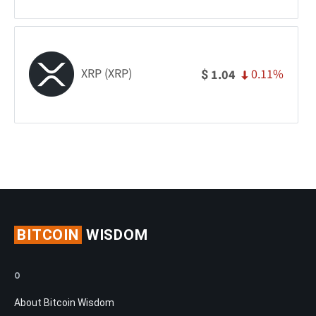
XRP (XRP)
0.11%
1.04
$
BITCOIN
WISDOM
O
About Bitcoin Wisdom