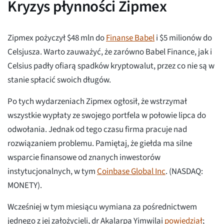
Kryzys płynności Zipmex
Zipmex pożyczył $48 mln do
Finanse Babel
i $5 milionów do
Celsjusza. Warto zauważyć, że zarówno Babel Finance, jak i
Celsius padły ofiarą spadków kryptowalut, przez co nie są w
stanie spłacić swoich długów.
Po tych wydarzeniach Zipmex ogłosił, że wstrzymał
wszystkie wypłaty ze swojego portfela w połowie lipca do
odwołania. Jednak od tego czasu firma pracuje nad
rozwiązaniem problemu. Pamiętaj, że giełda ma silne
wsparcie finansowe od znanych inwestorów
instytucjonalnych, w tym
Coinbase Global Inc
. (NASDAQ:
MONETY).
Wcześniej w tym miesiącu wymiana za pośrednictwem
jednego z jej założycieli, dr Akalarpa Yimwilai
powiedział
;