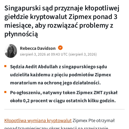
Singapurski sąd przyznaje kłopotliwej
giełdzie kryptowalut Zipmex ponad 3
miesiące, aby rozwiązać problemy z
płynnością
Rebecca Davidson
sierpień 3, 2026 at 09:43 UTC
(
sierpień 3, 2026
)
Sędzia Aedit Abdullah z singapurskiego sądu
udzieliła każdemu z pięciu podmiotów Zipmex
moratorium na ochronę jego działalności.
Po ogłoszeniu, natywny token Zipmex ZMT zyskał
około 0,2 procent w ciągu ostatnich kilku godzin.
Kłopotliwa wymiana kryptowalut
Zipmex Pte otrzymał
ponad trzymiesięczny okres karencji na rozwiązanie