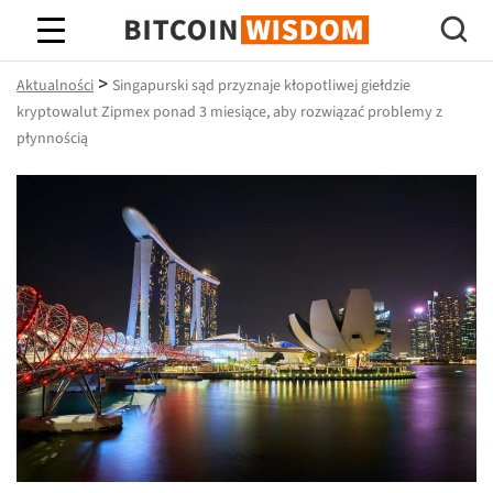
Mądrość Bitcoina
>
Aktualności
Singapurski sąd przyznaje kłopotliwej giełdzie
kryptowalut Zipmex ponad 3 miesiące, aby rozwiązać problemy z
płynnością