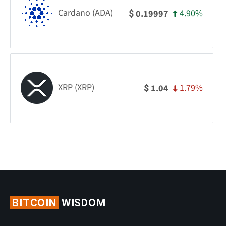
Cardano (ADA)
4.90%
0.19997
$
XRP (XRP)
1.79%
1.04
$
BITCOIN
WISDOM