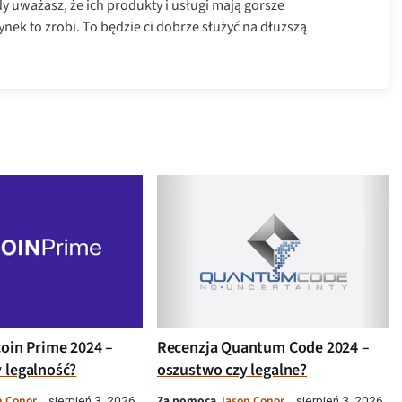
y uważasz, że ich produkty i usługi mają gorsze
rynek to zrobi. To będzie ci dobrze służyć na dłuższą
coin Prime 2024 –
Recenzja Quantum Code 2024 –
 legalność?
oszustwo czy legalne?
n Conor
Za pomocą
Jason Conor
sierpień 3, 2026
sierpień 3, 2026