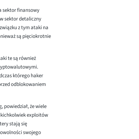
a sektor finansowy
w sektor detaliczny
 związku z tym ataki na
onieważ są pięciokrotnie
aki te są również
kryptowalutowymi.
dczas którego haker
ty przed odblokowaniem
, powiedział, że wiele
akichkolwiek exploitów
ery stają się
 powolności swojego