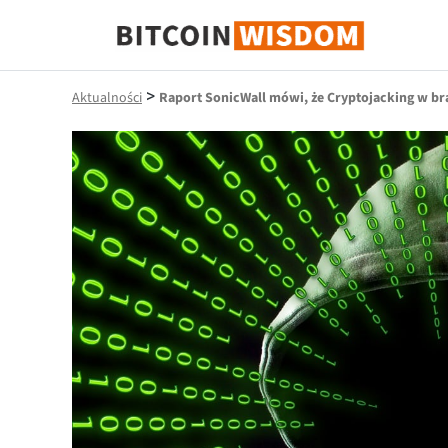
Mądrość Bitcoina
>
Aktualności
Raport SonicWall mówi, że Cryptojacking w b