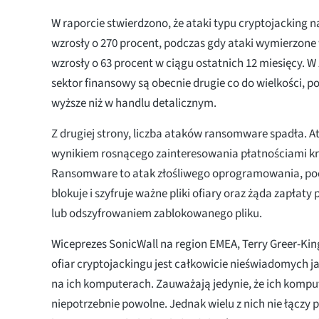
W raporcie stwierdzono, że ataki typu cryptojacking n
wzrosły o 270 procent, podczas gdy ataki wymierzone 
wzrosły o 63 procent w ciągu ostatnich 12 miesięcy. W
sektor finansowy są obecnie drugie co do wielkości, p
wyższe niż w handlu detalicznym.
Z drugiej strony, liczba ataków ransomware spadła. At
wynikiem rosnącego zainteresowania płatnościami 
Ransomware to atak złośliwego oprogramowania, po
blokuje i szyfruje ważne pliki ofiary oraz żąda zapła
lub odszyfrowaniem zablokowanego pliku.
Wiceprezes SonicWall na region EMEA, Terry Greer-King
ofiar cryptojackingu jest całkowicie nieświadomych j
na ich komputerach. Zauważają jedynie, że ich komput
niepotrzebnie powolne. Jednak wielu z nich nie łączy