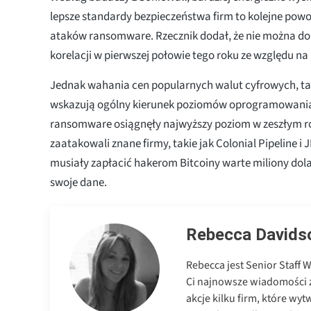
lepsze standardy bezpieczeństwa firm to kolejne powo
ataków ransomware. Rzecznik dodał, że nie można do
korelacji w pierwszej połowie tego roku ze względu na
Jednak wahania cen popularnych walut cyfrowych, taki
wskazują ogólny kierunek poziomów oprogramowania
ransomware osiągnęły najwyższy poziom w zeszłym r
zaatakowali znane firmy, takie jak Colonial Pipeline i J
musiały zapłacić hakerom Bitcoiny warte miliony dol
swoje dane.
Rebecca Davids
Rebecca jest Senior Staff 
Ci najnowsze wiadomości 
akcje kilku firm, które wyt