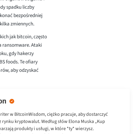
dy spadku liczby
konać bezpośredniej
 kilka zmiennych.
ch jak bitcoin, często
 ransomware. Ataki
oku, gdy hakerzy
BS foods. Te ofiary
arów, aby odzyskać
on
Writer w BitcoinWisdom, ciężko pracuje, aby dostarczyć
z rynku kryptowalut. Według słów Elona Muska „Kup
warzają produkty i usługi, w które *ty* wierzysz.