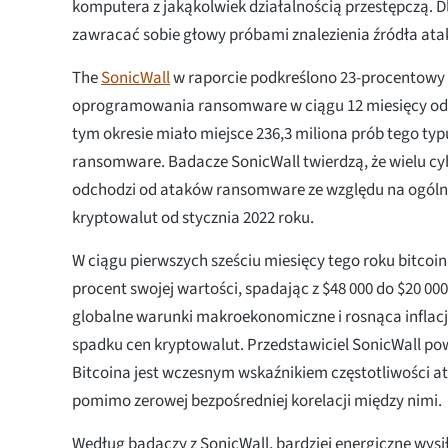
komputera z jakąkolwiek działalnością przestępczą. D
zawracać sobie głowy próbami znalezienia źródła ata
The
SonicWall
w raporcie podkreślono 23-procentowy 
oprogramowania ransomware w ciągu 12 miesięcy od 
tym okresie miało miejsce 236,3 miliona prób tego t
ransomware. Badacze SonicWall twierdzą, że wielu c
odchodzi od ataków ransomware ze względu na ogóln
kryptowalut od stycznia 2022 roku.
W ciągu pierwszych sześciu miesięcy tego roku bitcoin 
procent swojej wartości, spadając z $48 000 do $20 000
globalne warunki makroekonomiczne i rosnąca inflac
spadku cen kryptowalut. Przedstawiciel SonicWall pow
Bitcoina jest wczesnym wskaźnikiem częstotliwości
pomimo zerowej bezpośredniej korelacji między nimi.
Według badaczy z SonicWall, bardziej energiczne wysi