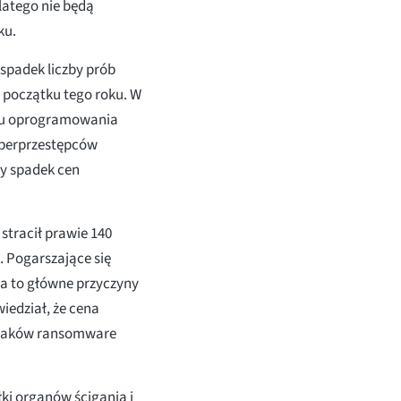
latego nie będą
ku.
spadek liczby prób
początku tego roku. W
ypu oprogramowania
yberprzestępców
y spadek cen
stracił prawie 140
. Pogarszające się
ja to główne przyczyny
iedział, że cena
 ataków ransomware
łki organów ścigania i