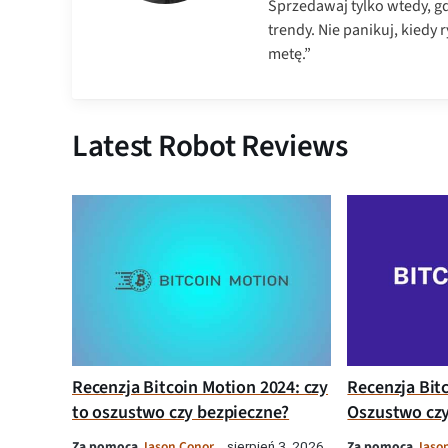
Sprzedawaj tylko wtedy, gd
trendy. Nie panikuj, kiedy 
metę.”
Latest Robot Reviews
Recenzja Bitcoin Motion 2024: czy
Recenzja Bit
to oszustwo czy bezpieczne?
Oszustwo czy
Za pomocą
Jason Conor
Za pomocą
Jaso
sierpień 3, 2026