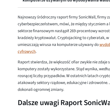
komputerze używanym do wydobywania walut
Najnowszy śródroczny raport firmy SonicWall, firmy z
cyberbezpieczeństwem, mówi, że między styczniem a 
sektorze finansowym nastąpił 269-procentowy wzrost
kradzieży kryptowalut. Cryptojacking to cyberatak, 
umieszczają wirusa na komputerze używany do
wydob
cyfrowych
.
Raport stwierdza, że większość ofiar zwykle nie zdaje s
komputery zostały wykorzystane. Stąd wynika, wedłu
rosnącej liczby przypadków. W ostatnich latach crypt
atakowały sektory rządowe, edukacyjne i zdrowotne.
dokonali ogromnej zmiany.
Dalsze uwagi Raport SonicWa