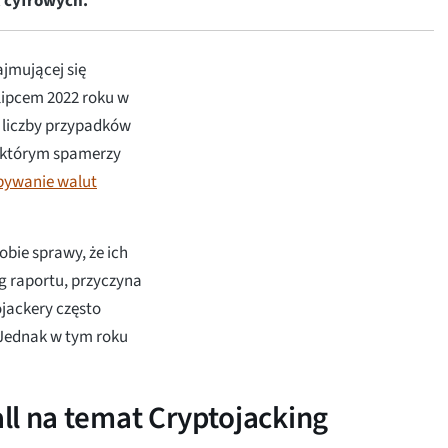
 cyfrowych.
ajmującej się
lipcem 2022 roku w
 liczby przypadków
w którym spamerzy
ywanie walut
obie sprawy, że ich
g raportu, przyczyna
ojackery często
 Jednak w tym roku
ll na temat Cryptojacking