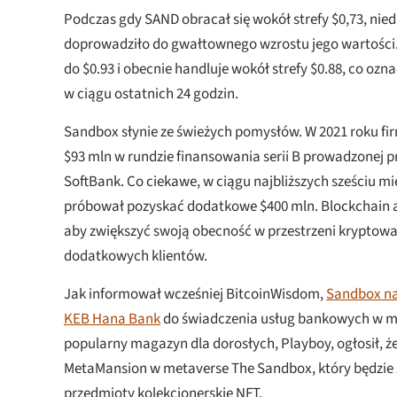
Podczas gdy SAND obracał się wokół strefy $0,73, nie
doprowadziło do gwałtownego wzrostu jego wartości
do $0.93 i obecnie handluje wokół strefy $0.88, co oz
w ciągu ostatnich 24 godzin.
Sandbox słynie ze świeżych pomysłów. W 2021 roku fi
$93 mln w rundzie finansowania serii B prowadzonej p
SoftBank. Co ciekawe, w ciągu najbliższych sześciu m
próbował pozyskać dodatkowe $400 mln. Blockchain 
aby zwiększyć swoją obecność w przestrzeni kryptowa
dodatkowych klientów.
Jak informował wcześniej BitcoinWisdom,
Sandbox na
KEB Hana Bank
do świadczenia usług bankowych w m
popularny magazyn dla dorosłych, Playboy, ogłosił, ż
MetaMansion w metaverse The Sandbox, który będzie 
przedmioty kolekcjonerskie NFT.