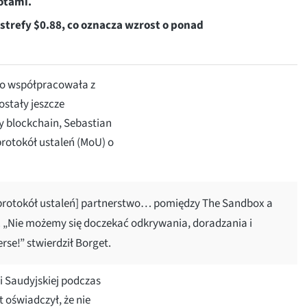
otami.
strefy $0.88, co oznacza wzrost o ponad
no współpracowała z
ostały jeszcze
y blockchain, Sebastian
protokół ustaleń (MoU) o
[protokół ustaleń] partnerstwo… pomiędzy The Sandbox a
 „Nie możemy się doczekać odkrywania, doradzania i
se!” stwierdził Borget.
i Saudyjskiej podczas
 oświadczył, że nie