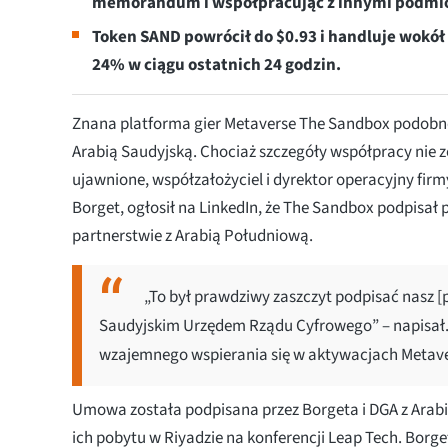
memorandum i współpracując z innymi podmi
Token SAND powrócił do $0.93 i handluje wokół 
24% w ciągu ostatnich 24 godzin.
Znana platforma gier Metaverse The Sandbox podob
Arabią Saudyjską. Chociaż szczegóły współpracy nie z
ujawnione, współzałożyciel i dyrektor operacyjny firm
Borget, ogłosił na LinkedIn, że The Sandbox podpisał 
partnerstwie z Arabią Południową.
„To był prawdziwy zaszczyt podpisać nasz 
Saudyjskim Urzędem Rządu Cyfrowego” – napisał.
wzajemnego wspierania się w aktywacjach Metaver
Umowa została podpisana przez Borgeta i DGA z Arabi
ich pobytu w Riyadzie na konferencji Leap Tech. Borget