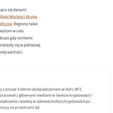
jąca się danymi
Bliski Wschód i Afryka
aficzne
. Regiony takie
walutom w celu
odczas gdy zarówno
nalazły się w pierwszej
nej wartości
ny z ponad 3-letnim doświadczeniem w DeFi, NFT,
łpracował z głównymi mediami w świecie kryptowalut i
iadczenie i wiedzę w zakresie kultury kryptowalut po
ossy na przestrzeni lat.