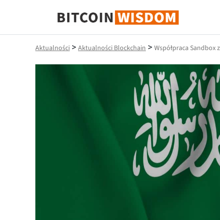
Mądrość Bitcoina
>
>
Aktualności
Aktualności Blockchain
Współpraca Sandbox z 