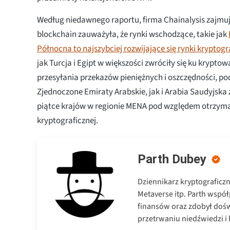
Według niedawnego raportu, firma Chainalysis zajmu
blockchain zauważyła, że rynki wschodzące, takie jak
Północna to najszybciej rozwijające się rynki kryptogr
jak Turcja i Egipt w większości zwróciły się ku krypto
przesyłania przekazów pieniężnych i oszczędności, p
Zjednoczone Emiraty Arabskie, jak i Arabia Saudyjska z
piątce krajów w regionie MENA pod względem otrzyma
kryptograficznej.
Parth Dubey
Dziennikarz kryptograficz
Metaverse itp. Parth wspó
finansów oraz zdobył dośw
przetrwaniu niedźwiedzi i h