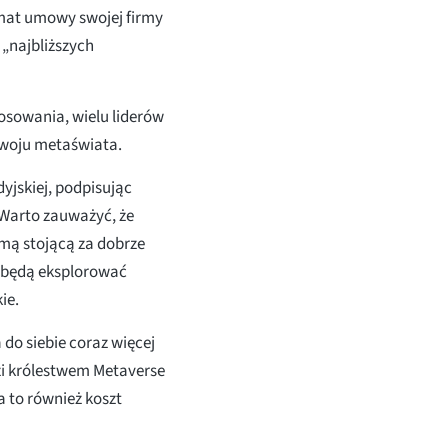
mat umowy swojej firmy
 „najbliższych
osowania, wielu liderów
zwoju metaświata.
yjskiej, podpisując
Warto zauważyć, że
mą stojącą za dobrze
i będą eksplorować
ie.
do siebie coraz więcej
i królestwem Metaverse
a to również koszt