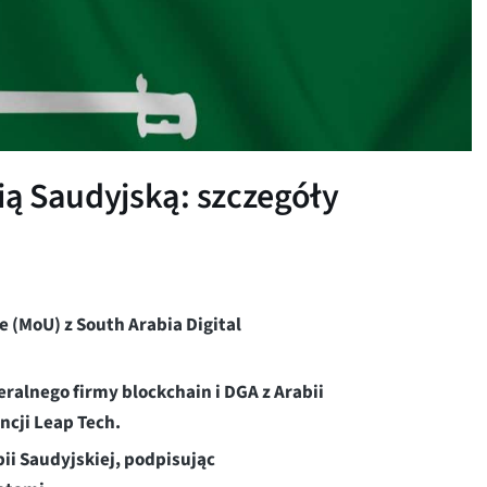
ą Saudyjską: szczegóły
(MoU) z South Arabia Digital
alnego firmy blockchain i DGA z Arabii
ncji Leap Tech.
ii Saudyjskiej, podpisując