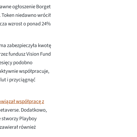
dawne ogłoszenie Borget
. Token niedawno wrócił
nacza wzrost o ponad 24%
rma zabezpieczyła kwotę
rzez fundusz Vision Fund
iesięcy podobno
aktywnie współpracuje,
lut i przyciągnąć
wiązał współpracę z
etaverse. Dodatkowo,
e stworzy Playboy
zawierał również