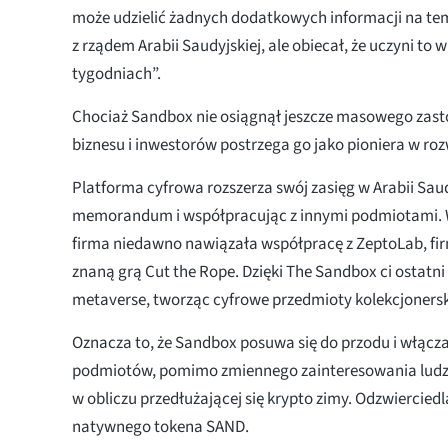
może udzielić żadnych dodatkowych informacji na te
z rządem Arabii Saudyjskiej, ale obiecał, że uczyni to w
tygodniach”.
Chociaż Sandbox nie osiągnął jeszcze masowego zast
biznesu i inwestorów postrzega go jako pioniera w ro
Platforma cyfrowa rozszerza swój zasięg w Arabii Saud
memorandum i współpracując z innymi podmiotami. 
firma niedawno nawiązała współpracę z ZeptoLab, fir
znaną grą Cut the Rope. Dzięki The Sandbox ci ostatn
metaverse, tworząc cyfrowe przedmioty kolekcjonersk
Oznacza to, że Sandbox posuwa się do przodu i włącza 
podmiotów, pomimo zmiennego zainteresowania ludz
w obliczu przedłużającej się krypto zimy. Odzwierciedl
natywnego tokena SAND.