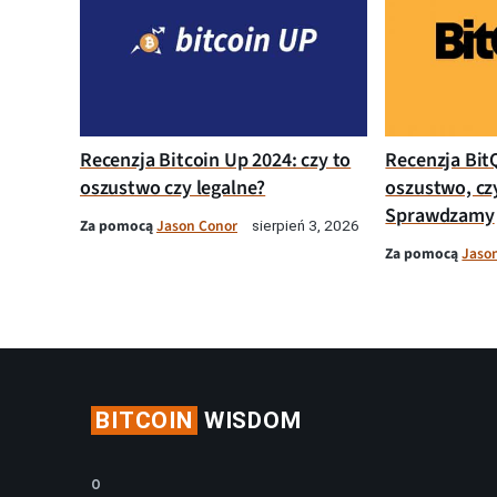
Recenzja Bitcoin Up 2024: czy to
Recenzja Bit
oszustwo czy legalne?
oszustwo, cz
Sprawdzamy
Za pomocą
Jason Conor
sierpień 3, 2026
Za pomocą
Jaso
BITCOIN
WISDOM
O