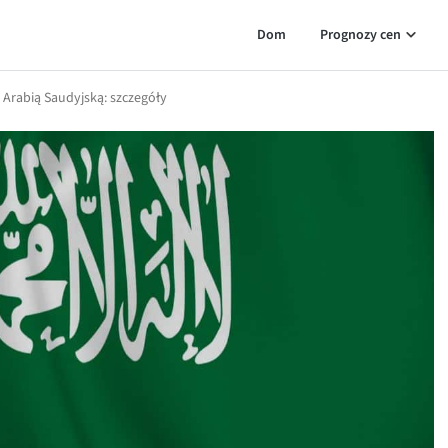
Dom
Prognozy cen
Arabią Saudyjską: szczegóły