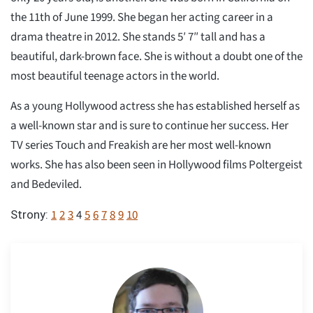
the 11th of June 1999. She began her acting career in a
drama theatre in 2012. She stands 5′ 7″ tall and has a
beautiful, dark-brown face. She is without a doubt one of the
most beautiful teenage actors in the world.
As a young Hollywood actress she has established herself as
a well-known star and is sure to continue her success. Her
TV series Touch and Freakish are her most well-known
works. She has also been seen in Hollywood films Poltergeist
and Bedeviled.
1
2
3
4
5
6
7
8
9
10
Strony: