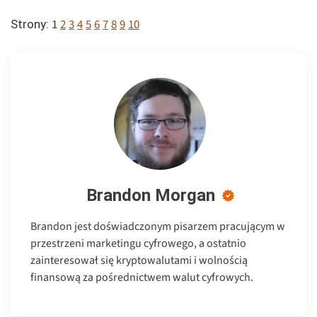
1
2
3
4
5
6
7
8
9
10
Strony:
Brandon Morgan
Brandon jest doświadczonym pisarzem pracującym w
przestrzeni marketingu cyfrowego, a ostatnio
zainteresował się kryptowalutami i wolnością
finansową za pośrednictwem walut cyfrowych.