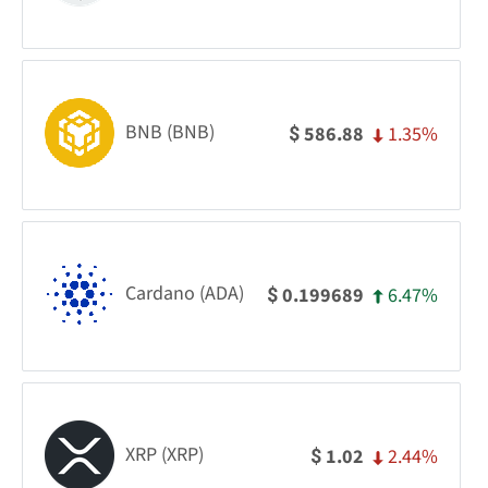
BNB (BNB)
1.35%
586.88
$
Cardano (ADA)
6.47%
0.199689
$
XRP (XRP)
2.44%
1.02
$