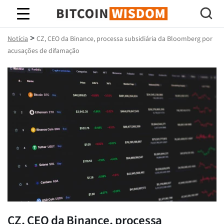
Sabedoria do Bitcoin
>
Notícia
CZ, CEO da Binance, processa subsidiária da Bloomberg por
acusações de difamação
CZ, CEO da Binance, processa