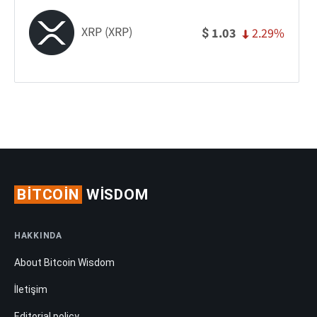
XRP (XRP)
2.29%
1.03
$
BITCOIN
WISDOM
HAKKINDA
About Bitcoin Wisdom
İletişim
Editorial policy