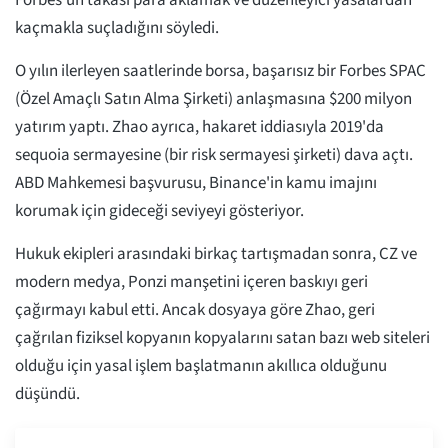
Forbes'un takası para aklamak ve düzenleyici yasalardan
kaçmakla suçladığını söyledi.
O yılın ilerleyen saatlerinde borsa, başarısız bir Forbes SPAC
(Özel Amaçlı Satın Alma Şirketi) anlaşmasına $200 milyon
yatırım yaptı. Zhao ayrıca, hakaret iddiasıyla 2019'da
sequoia sermayesine (bir risk sermayesi şirketi) dava açtı.
ABD Mahkemesi başvurusu, Binance'in kamu imajını
korumak için gideceği seviyeyi gösteriyor.
Hukuk ekipleri arasındaki birkaç tartışmadan sonra, CZ ve
modern medya, Ponzi manşetini içeren baskıyı geri
çağırmayı kabul etti. Ancak dosyaya göre Zhao, geri
çağrılan fiziksel kopyanın kopyalarını satan bazı web siteleri
olduğu için yasal işlem başlatmanın akıllıca olduğunu
düşündü.