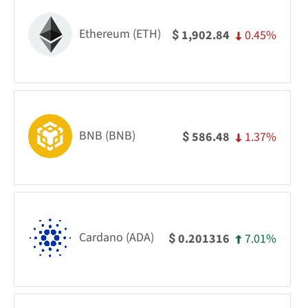
Ethereum (ETH)
0.45%
1,902.84
$
BNB (BNB)
1.37%
586.48
$
Cardano (ADA)
7.01%
0.201316
$