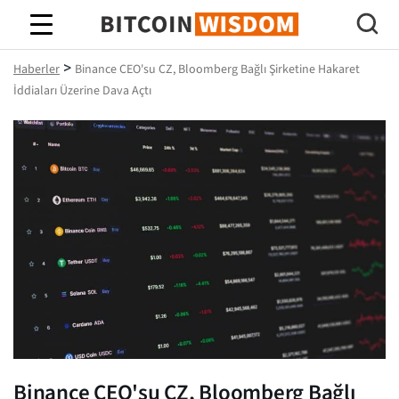
Bitcoin Bilgeliği
>
Haberler
Binance CEO'su CZ, Bloomberg Bağlı Şirketine Hakaret
İddiaları Üzerine Dava Açtı
Binance CEO'su CZ, Bloomberg Bağlı