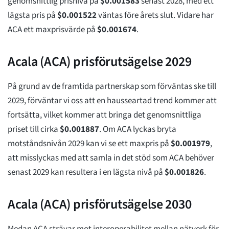
genomsnittlig prisnivå på
$
0.001583
senast 2028, med ett
lägsta pris på
$
0.001522
väntas före årets slut. Vidare har
ACA ett maxprisvärde på
$
0.001674
.
Acala (ACA) prisförutsägelse 2029
På grund av de framtida partnerskap som förväntas ske till
2029, förväntar vi oss att en hausseartad trend kommer att
fortsätta, vilket kommer att bringa det genomsnittliga
priset till cirka
$
0.001887
. Om ACA lyckas bryta
motståndsnivån 2029 kan vi se ett maxpris på
$
0.001979
,
att misslyckas med att samla in det stöd som ACA behöver
senast 2029 kan resultera i en lägsta nivå på
$
0.001826
.
Acala (ACA) prisförutsägelse 2030