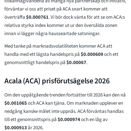
tillkännagivandena av många nya partnerskap och initiativ,
förväntar vi oss att priset på ACA snart kommer att
överträffa
$
0.000761
. Vi bör dock vänta för att se om ACA:s
relativa styrka index kommer ut ur den översålda zonen
innan vi lägger några hausseartade satsningar.
Med tanke på marknadsvolatiliteten kommer ACA att
handla med ett lägsta handelspris på
$
0.000609
och ett
genomsnittligt handelspris på
$
0.00067
.
Acala (ACA) prisförutsägelse 2026
Om den uppåtgående trenden fortsätter till 2026 kan den nå
$
0.001065
och ACA kan tjäna. Om marknaden upplever en
nedgång kanske målet inte uppnås. ACA förväntas handlas
till ett genomsnittspris på
$
0.000974
och en låg av
$
0.000913
år 2026.