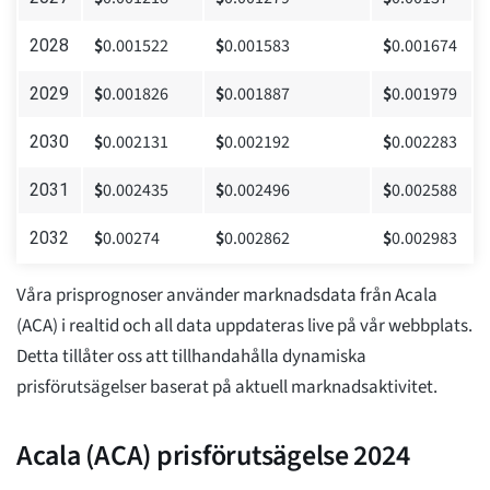
$
0.001522
$
0.001583
$
0.001674
2028
$
0.001826
$
0.001887
$
0.001979
2029
$
0.002131
$
0.002192
$
0.002283
2030
$
0.002435
$
0.002496
$
0.002588
2031
$
0.00274
$
0.002862
$
0.002983
2032
Våra prisprognoser använder marknadsdata från Acala
(ACA) i realtid och all data uppdateras live på vår webbplats.
Detta tillåter oss att tillhandahålla dynamiska
prisförutsägelser baserat på aktuell marknadsaktivitet.
Acala (ACA) prisförutsägelse 2024