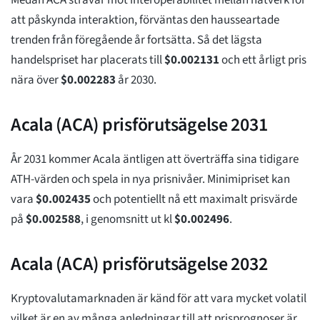
Medan ACA strävar mot interoperabilitet mellan nätverk för
att påskynda interaktion, förväntas den hausseartade
trenden från föregående år fortsätta. Så det lägsta
handelspriset har placerats till
$
0.002131
och ett årligt pris
nära över
$
0.002283
år 2030.
Acala (ACA) prisförutsägelse 2031
År 2031 kommer Acala äntligen att överträffa sina tidigare
ATH-värden och spela in nya prisnivåer. Minimipriset kan
vara
$
0.002435
och potentiellt nå ett maximalt prisvärde
på
$
0.002588
, i genomsnitt ut kl
$
0.002496
.
Acala (ACA) prisförutsägelse 2032
Kryptovalutamarknaden är känd för att vara mycket volatil
vilket är en av många anledningar till att prisprognoser är