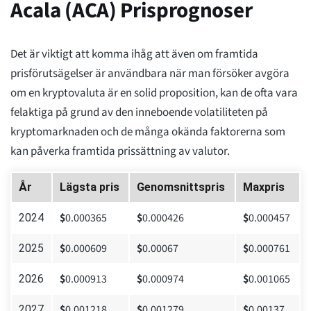
Acala (ACA) Prisprognoser
Det är viktigt att komma ihåg att även om framtida
prisförutsägelser är användbara när man försöker avgöra
om en kryptovaluta är en solid proposition, kan de ofta vara
felaktiga på grund av den inneboende volatiliteten på
kryptomarknaden och de många okända faktorerna som
kan påverka framtida prissättning av valutor.
År
Lägsta pris
Genomsnittspris
Maxpris
$
0.000365
$
0.000426
$
0.000457
2024
$
0.000609
$
0.00067
$
0.000761
2025
$
0.000913
$
0.000974
$
0.001065
2026
$
0.001218
$
0.001279
$
0.00137
2027