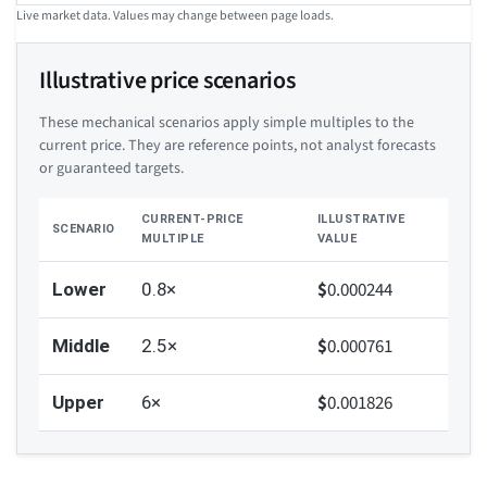
Live market data. Values may change between page loads.
Illustrative price scenarios
These mechanical scenarios apply simple multiples to the
current price. They are reference points, not analyst forecasts
or guaranteed targets.
CURRENT-PRICE
ILLUSTRATIVE
SCENARIO
MULTIPLE
VALUE
$
0.000244
Lower
0.8×
$
0.000761
Middle
2.5×
$
0.001826
Upper
6×