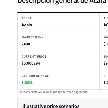
Descripción general de Acala
ASSET
TI
Acala
A
MARKET RANK
MA
2400
$
3
CURRENT PRICE
24
$
0.000294
$
9
24-HOUR CHANGE
CI
1.68%
1,
Live market data. Values may change between page loads.
Illustrative price scenarios