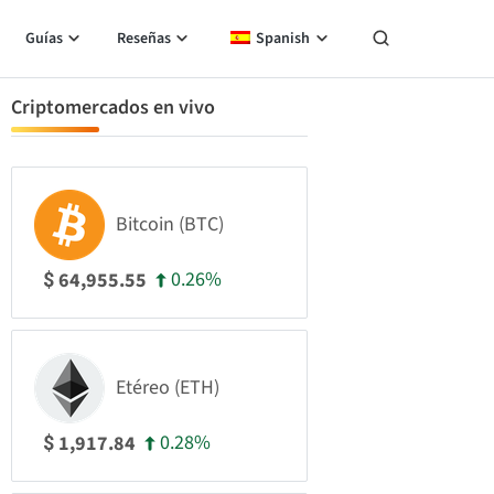
Guías
Reseñas
Spanish
Criptomercados en vivo
Bitcoin (BTC)
0.26%
64,955.55
$
Etéreo (ETH)
0.28%
1,917.84
$