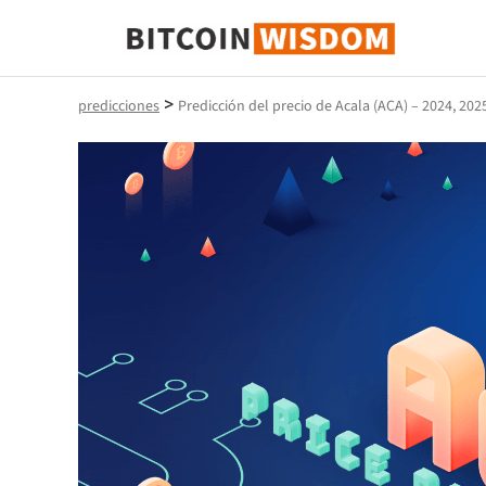
Sabiduría de Bitcoin
>
predicciones
Predicción del precio de Acala (ACA) – 2024, 202