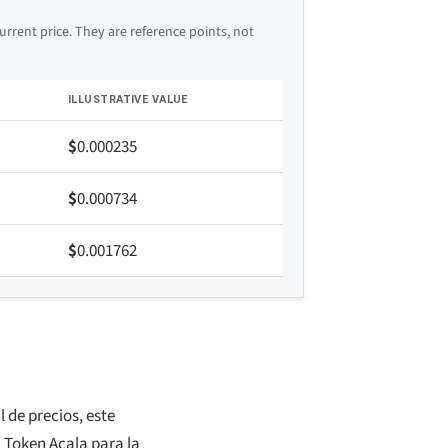
rrent price. They are reference points, not
ILLUSTRATIVE VALUE
$
0.000235
$
0.000734
$
0.001762
l de precios, este
l Token Acala para la