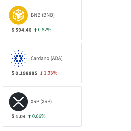
BNB (BNB)
0.82%
594.46
$
Cardano (ADA)
1.33%
0.198885
$
XRP (XRP)
0.06%
1.04
$