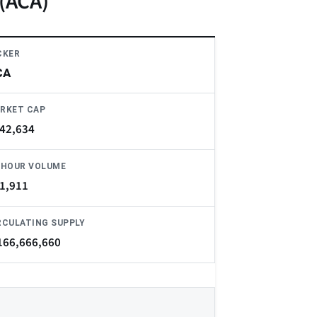
 (ACA)
CKER
CA
RKET CAP
42,634
-HOUR VOLUME
1,911
RCULATING SUPPLY
166,666,660