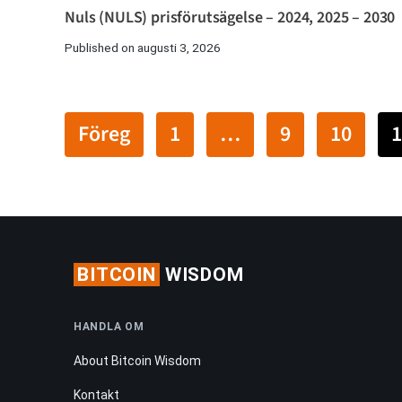
Nuls (NULS) prisförutsägelse – 2024, 2025 – 2030
Published on augusti 3, 2026
Föreg
1
…
9
10
1
BITCOIN
WISDOM
HANDLA OM
About Bitcoin Wisdom
Kontakt