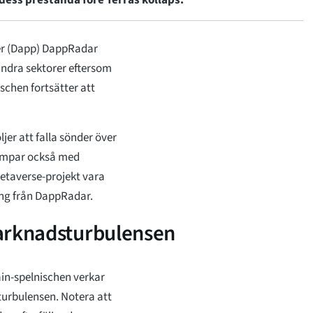
ess prestanda före Terras kollaps.
ner (Dapp) DappRadar
andra sektorer eftersom
chen fortsätter att
er att falla sönder över
kämpar också med
metaverse-projekt vara
ing från DappRadar.
marknadsturbulensen
ain-spelnischen verkar
urbulensen. Notera att