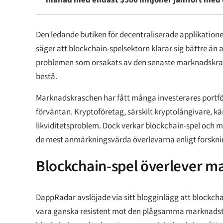
månad med endast $500 miljoner jämfört med d
Den ledande butiken för decentraliserade applikatio
säger att blockchain-spelsektorn klarar sig bättre än 
problemen som orsakats av den senaste marknadskras
bestå.
Marknadskraschen har fått många investerares portfölj
förväntan. Kryptoföretag, särskilt kryptolångivare, 
likviditetsproblem. Dock verkar blockchain-spel och 
de mest anmärkningsvärda överlevarna enligt forskn
Blockchain-spel överlever 
DappRadar avslöjade via sitt blogginlägg att blockch
vara ganska resistent mot den plågsamma marknadst