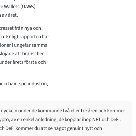
ve Wallets (UAWs)
 av året.
tresset från nya och
en. Enligt rapporten har
tioner i ungefär samma
slöjade att branschen
 under årets första och
ockchain-spelindustrin,
ra nyckeln under de kommande två eller tre åren och kommer
rypto, av en enkel anledning, de kopplar ihop NFT och DeFi.
och DeFi kommer du att se något genuint nytt och