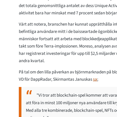
det totala genomsnittliga antalet av dess Unique Acti
aktivitet bara har minskat med 7 procent sedan början
Värt att notera, branschen har kunnat upprätthålla in
befintliga användare mitt i de baisseartade ögonblick
människor fortsatt att arbeta med blockkedjeapplika
takt som före Terra-implosionen. Moreso, analysen av
har registrerat investeringar för upp till $2,5 miljarder
andra kvartal.
På tal om den lilla påverkan av björnmarknaden på bl
VD för DappRadar, Skirmantas Januskas
sa
;
"Vi tror att blockchain-spel kommer att va
att föra in minst 100 miljoner nya användare till k
Med alla tre kombinerade, blockchain-spel, NFTs 