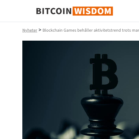
Bitcoin Wisdom
>
Nyheter
Blockchain Games behåller aktivitetstrend trots m