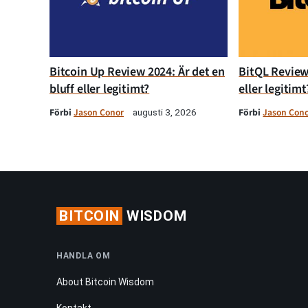
Bitcoin Up Review 2024: Är det en
BitQL Review 
bluff eller legitimt?
eller legitimt
Förbi
Jason Conor
Förbi
Jason Con
augusti 3, 2026
BITCOIN
WISDOM
HANDLA OM
About Bitcoin Wisdom
Kontakt