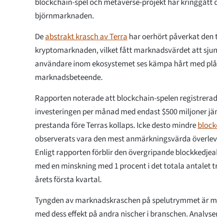
blockchain-spel och metaverse-projekt har kringgått d
björnmarknaden.
De
abstrakt krasch av Terra
har oerhört påverkat den 
kryptomarknaden, vilket fått marknadsvärdet att sjun
användare inom ekosystemet ses kämpa hårt med pl
marknadsbeteende.
Rapporten noterade att blockchain-spelen registrerad
investeringen per månad med endast $500 miljoner jä
prestanda före Terras kollaps. Icke desto mindre
block
observerats vara den mest anmärkningsvärda överlev
Enligt rapporten förblir den övergripande blockkedjeakt
med en minskning med 1 procent i det totala antalet 
årets första kvartal.
Tyngden av marknadskraschen på spelutrymmet är m
med dess effekt på andra nischer i branschen. Analyse