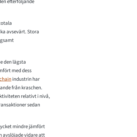
en efterföljande
totala
ka avsevärt. Stora
ågsamt
e den lägsta
mfört med dess
chain
industrin har
ande från kraschen.
iviteten relativt i nivå,
transaktioner sedan
ycket mindre jämfört
n avslöjade vidare att