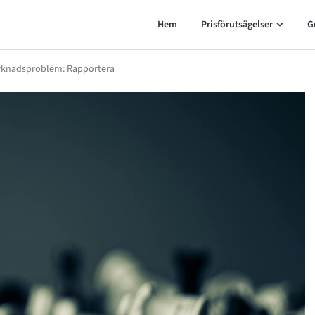
Hem
Prisförutsägelser
G
arknadsproblem: Rapportera