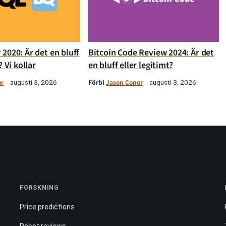
2020: Är det en bluff
Bitcoin Code Review 2024: Är det
? Vi kollar
en bluff eller legitimt?
or
Förbi
Jason Conor
augusti 3, 2026
augusti 3, 2026
FORSKNING
Price predictions
Robot reviews