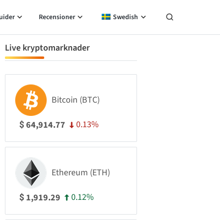
uider
Recensioner
Swedish
Live kryptomarknader
Bitcoin (BTC)
0.13%
64,914.77
$
Ethereum (ETH)
0.12%
1,919.29
$