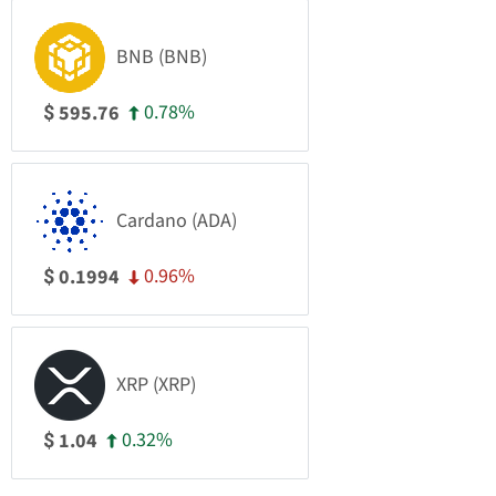
BNB (BNB)
0.78%
595.76
$
Cardano (ADA)
0.96%
0.1994
$
XRP (XRP)
0.32%
1.04
$