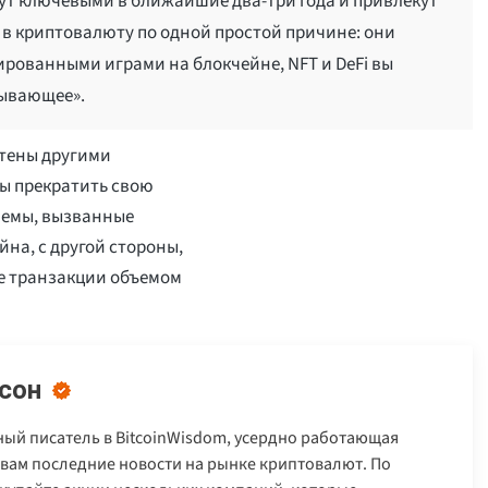
нут ключевыми в ближайшие два-три года и привлекут
 в криптовалюту по одной простой причине: они
ированными играми на блокчейне, NFT и DeFi вы
тывающее».
тены другими
ы прекратить свою
лемы, вызванные
на, с другой стороны,
е транзакции объемом
сон
ый писатель в BitcoinWisdom, усердно работающая
 вам последние новости на рынке криптовалют. По