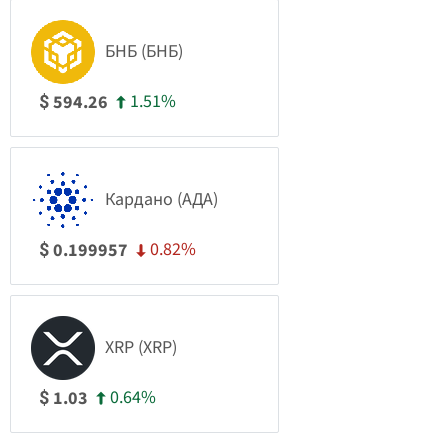
БНБ (БНБ)
1.51%
594.26
$
Кардано (АДА)
0.82%
0.199957
$
XRP (XRP)
0.64%
1.03
$