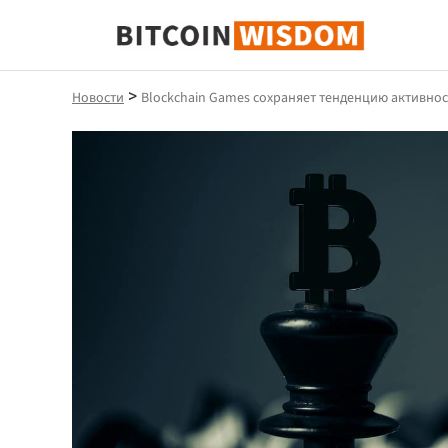
Биткойн Мудрость
>
Новости
Blockchain Games сохраняет тенденцию активнос