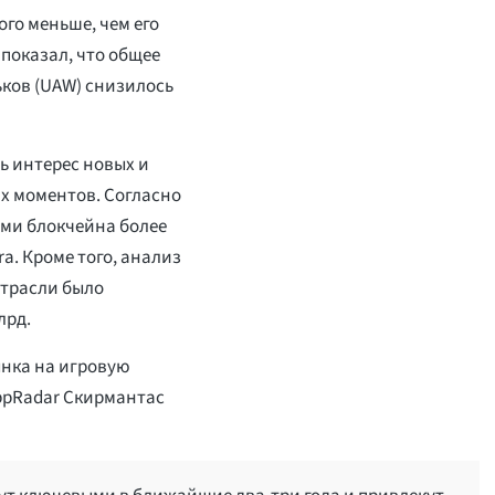
го меньше, чем его
 показал, что общее
ков (UAW) снизилось
ь интерес новых и
х моментов. Согласно
ями блокчейна более
ra. Кроме того, анализ
отрасли было
лрд.
ынка на игровую
ppRadar Скирмантас