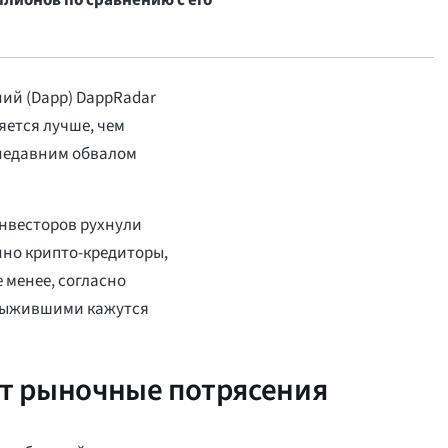
ллионов по сравнению с его
ий (Dapp) DappRadar
яется лучше, чем
 недавним обвалом
инвесторов рухнули
но крипто-кредиторы,
 менее, согласно
 выжившими кажутся
т рыночные потрясения