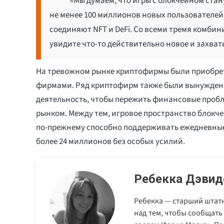
«Мы думаем, что игры с блокчейном ста
не менее 100 миллионов новых пользователей
соединяют NFT и DeFi. Со всеми тремя комбин
увидите что-то действительно новое и захва
На тревожном рынке криптофирмы были приобре
фирмами. Ряд криптофирм также были вынужден
деятельность, чтобы пережить финансовые проб
рынком. Между тем, игровое пространство блокчей
по-прежнему способно поддерживать ежедневны
более 24 миллионов без особых усилий.
Ребекка Дэвид
Ребекка — старший штатн
над тем, чтобы сообщать