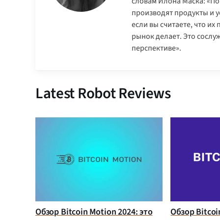
словам Илона Маска: «По
производят продукты и ус
если вы считаете, что их
рынок делает. Это сослу
перспективе».
Latest Robot Reviews
Обзор Bitcoin Motion 2024: это
Обзор Bitcoi