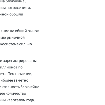
иша блокчейна,
ным потрясениям.
енной обошли
ияние на общий рынок
ению рыночной
экосистеме сильно
ыли зарегистрированы
миллионов по
rra. Тем не менее,
аиболее заметно
 активность блокчейна
щее количество
вым кварталом года.