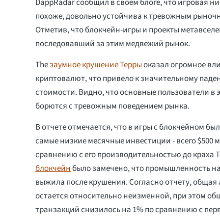
DappRadar сообщил в своем блоге, что игровая н
похоже, довольно устойчива к тревожным рыноч
Отметив, что блокчейн-игры и проекты метавсел
последовавший за этим медвежий рынок.
The
заумное крушение Терры
оказал огромное вл
криптовалют, что привело к значительному пад
стоимости. Видно, что основные пользователи в 
борются с тревожным поведением рынка.
В отчете отмечается, что в игры с блокчейном б
самые низкие месячные инвестиции - всего $500 
сравнению с его производительностью до краха Te
блокчейн
было замечено, что промышленность н
выжила после крушения. Согласно отчету, общая
остается относительно неизменной, при этом об
транзакций снизилось на 1% по сравнению с пер