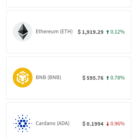
Ethereum (ETH)
0.12%
1,919.29
$
BNB (BNB)
0.78%
595.76
$
Cardano (ADA)
0.96%
0.1994
$