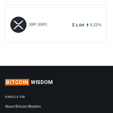
XRP (XRP)
0.32%
1.04
$
BITCOIN
WISDOM
HANDLA OM
About Bitcoin Wisdom