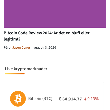
Bitcoin Code Review 2024: Är det en bluff eller
legitimt?
Förbi
Jason Conor
augusti 3, 2026
Live kryptomarknader
Bitcoin (BTC)
0.13%
64,914.77
$