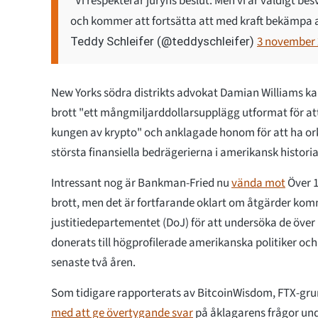
"Vi respekterar juryns beslut. Men vi är väldigt be
och kommer att fortsätta att med kraft bekämpa
3 november 
Teddy Schleifer (@teddyschleifer)
New Yorks södra distrikts advokat Damian Williams k
brott "ett mångmiljarddollarsupplägg utformat för at
kungen av krypto" och anklagade honom för att ha ork
största finansiella bedrägerierna i amerikansk histori
Intressant nog är Bankman-Fried nu
vända mot
Över 1
brott, men det är fortfarande oklart om åtgärder kom
justitiedepartementet (DoJ) för att undersöka de över
donerats till högprofilerade amerikanska politiker oc
senaste två åren.
Som tidigare rapporterats av BitcoinWisdom, FTX-gr
med att ge övertygande svar
på åklagarens frågor und