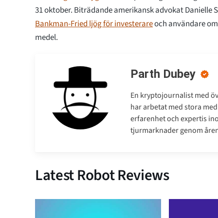
31 oktober. Biträdande amerikansk advokat Danielle
Bankman-Fried ljög för investerare
och användare om 
medel.
Parth Dubey
En kryptojournalist med öve
har arbetat med stora medi
erfarenhet och expertis ino
tjurmarknader genom åren
Latest Robot Reviews