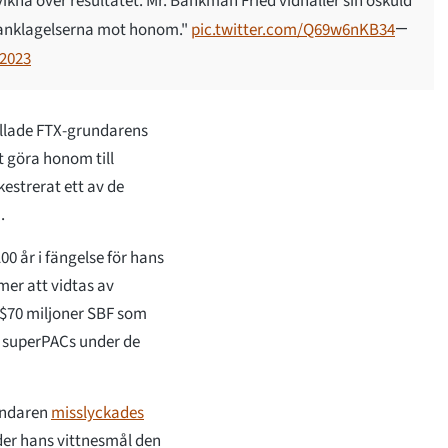
svikna över resultatet. Mr. Bankman Fried vidhåller sin oskuld
 anklagelserna mot honom."
pic.twitter.com/Q69w6nKB34
—
2023
allade FTX-grundarens
t göra honom till
estrerat ett av de
a.
00 år i fängelse för hans
mer att vidtas av
 $70 miljoner SBF som
h superPACs under de
undaren
misslyckades
er hans vittnesmål den