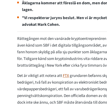
Åklagarna kommer att föreslå en dom, men dom
lagen.
"Vi respekterar juryns beslut. Men vi är mycket
advokat Mark Cohen.
Rättegången mot den vanärade kryptoentreprenören
även känd som SBF i det digitala tillgångsområdet, avs
fann honom skyldig på alla sju punkter som åklagar
för. Tidigare känd som kryptoindustrins vita riddare a
brottsrättegång i New York efter cirka fyra timmars ö
Det är viktigt att notera att
FTX
grundaren befanns skyld
bedrägeri, två fall av konspiration av elektroniskt bedrä
värdepappersbedrägeri, ett fall av varubedrägerikonspi
penningtvättskonspiration. Den officiella domen av 
dock inte ske ännu, och SBF måste återvända till dom