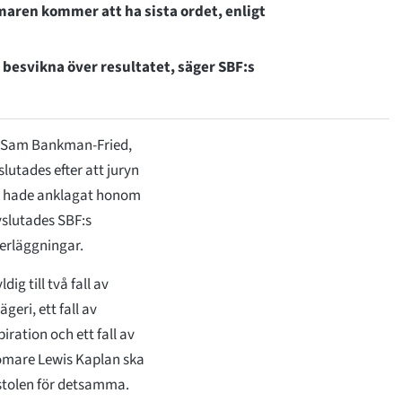
aren kommer att ha sista ordet, enligt
 besvikna över resultatet, säger SBF:s
 Sam Bankman-Fried,
lutades efter att juryn
na hade anklagat honom
vslutades SBF:s
verläggningar.
ig till två fall av
geri, ett fall av
ration och ett fall av
domare Lewis Kaplan ska
stolen för detsamma.