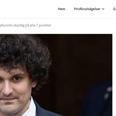
Hem
Prisförutsägelser
G
funnits skyldig på alla 7 punkter