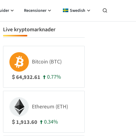
uider
Recensioner
Swedish
Live kryptomarknader
Bitcoin (BTC)
0.77%
64,932.61
$
Ethereum (ETH)
0.34%
1,913.60
$