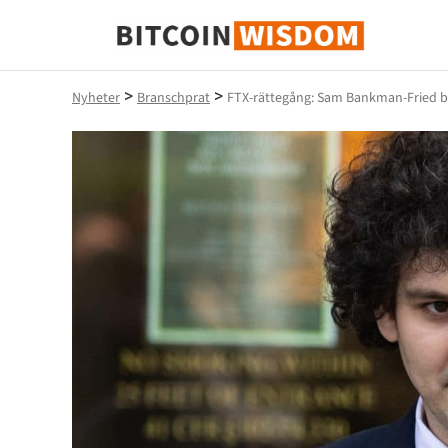
Bitcoin Wisdom
>
>
Nyheter
Branschprat
FTX-rättegång: Sam Bankman-Fried be