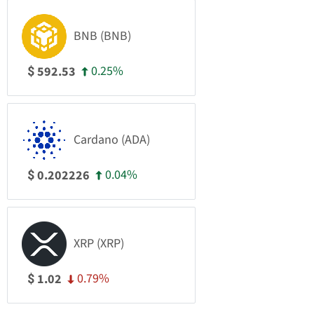
BNB (BNB)
0.25%
592.53
$
Cardano (ADA)
0.04%
0.202226
$
XRP (XRP)
0.79%
1.02
$