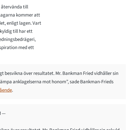
återvända till
 Åklagarna kommer att
t, enligt lagen. Vart
ldig till har ett
ledningsbedrägeri,
piration med ett
igt besvikna över resultatet. Mr. Bankman Fried vidhåller sin
bekämpa anklagelserna mot honom”, sade Bankman-Frieds
ående
.
M —