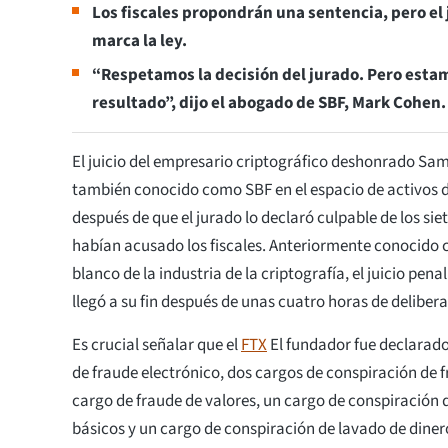
Los fiscales propondrán una sentencia, pero el
marca la ley.
“Respetamos la decisión del jurado. Pero est
resultado”, dijo el abogado de SBF, Mark Cohen.
El juicio del empresario criptográfico deshonrado S
también conocido como SBF en el espacio de activos dig
después de que el jurado lo declaró culpable de los siet
habían acusado los fiscales. Anteriormente conocido 
blanco de la industria de la criptografía, el juicio pen
llegó a su fin después de unas cuatro horas de deliber
Es crucial señalar que el
FTX
El fundador fue declarado
de fraude electrónico, dos cargos de conspiración de f
cargo de fraude de valores, un cargo de conspiración 
básicos y un cargo de conspiración de lavado de diner