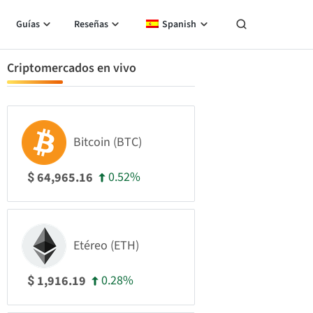
Guías
Reseñas
Spanish
Criptomercados en vivo
Bitcoin (BTC)
0.52%
64,965.16
$
Etéreo (ETH)
0.28%
1,916.19
$