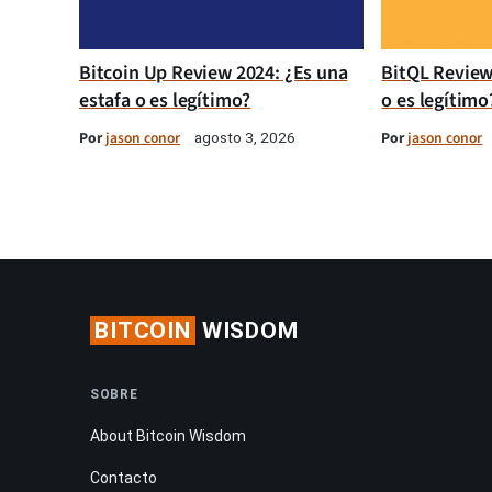
Bitcoin Up Review 2024: ¿Es una
BitQL Review
estafa o es legítimo?
o es legítimo
Por
jason conor
Por
jason conor
agosto 3, 2026
BITCOIN
WISDOM
SOBRE
About Bitcoin Wisdom
Contacto