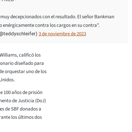
s muy decepcionados con el resultado. El señor Bankman
o enérgicamente contra los cargos en su contra".
3 de noviembre de 2023
(@teddyschleifer)
Williams, calificó los
lonario diseñado para
 de orquestar uno de los
 Unidos.
e 100 años de prisión
mento de Justicia (DoJ)
nes de SBF donados a
rante los últimos dos