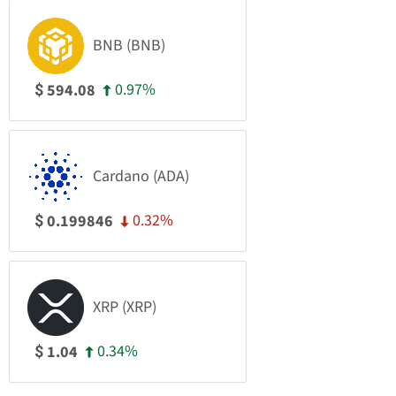
BNB (BNB)
0.97%
594.08
$
Cardano (ADA)
0.32%
0.199846
$
XRP (XRP)
0.34%
1.04
$