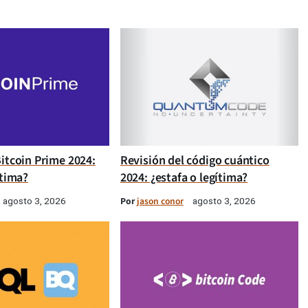
itcoin Prime 2024:
Revisión del código cuántico
ítima?
2024: ¿estafa o legítima?
Por
jason conor
agosto 3, 2026
agosto 3, 2026