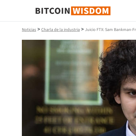
Sabiduría de Bitcoin
>
>
Noticias
Charla de la industria
Juicio FTX: Sam Bankman-Fri