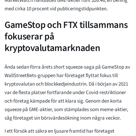
MarketWatch handlades GME-aktier runt $26.46, en ökning
med cirka 10 procent vid publiceringstidpunkten.
GameStop och FTX tillsammans
fokuserar på
kryptovalutamarknaden
Ända sedan förra årets short squeeze-saga på GameStop av
WallStreetBets-gruppen har företaget flyttat fokus till
kryptovalutan och blockkedjeindustrin. Då i början av 2021
var de flesta platser fortfarande under Covid-restriktioner
och företag kämpade för att klara sig. Genom den korta
squeeze på GME-aktier, som stämplades som meme-aktier,
såg företaget sin börsvärdesökning inom några veckor.
I ett försök att säkra en ljusare framtid har företaget