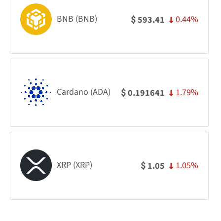
BNB (BNB)
0.44%
593.41
$
Cardano (ADA)
1.79%
0.191641
$
XRP (XRP)
1.05%
1.05
$