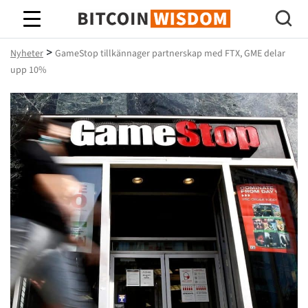
Bitcoin Wisdom
>
Nyheter
GameStop tillkännager partnerskap med FTX, GME delar
upp 10%