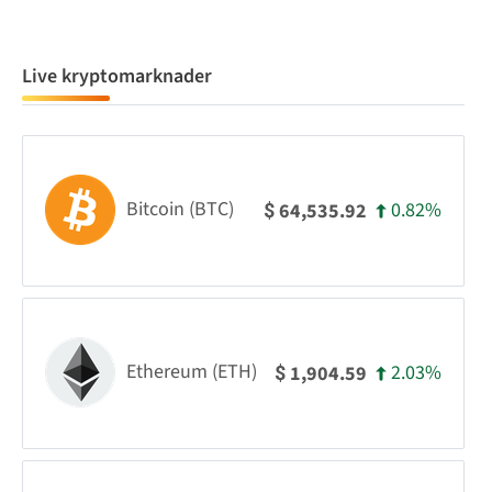
Live kryptomarknader
Bitcoin (BTC)
0.82%
64,535.92
$
Ethereum (ETH)
2.03%
1,904.59
$