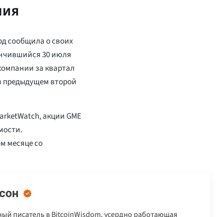
ния
рд сообщила о своих
ончившийся 30 июля
 компании за квартал
 в предыдущем второй
rketWatch, акции GME
мости.
м месяце со
сон
ый писатель в BitcoinWisdom, усердно работающая