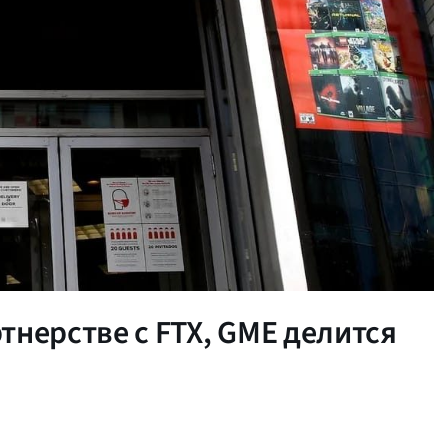
тнерстве с FTX, GME делится