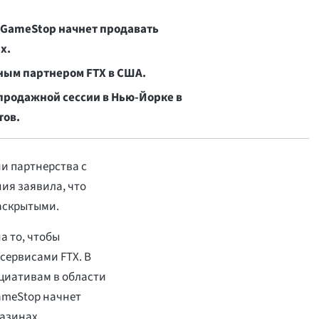
 GameStop начнет продавать
х.
ным партнером FTX в США.
дпродажной сессии в Нью-Йорке в
тов.
ии партнерства с
ия заявила, что
раскрытыми.
а то, чтобы
сервисами FTX. В
ициативам в области
ameStop начнет
азинах.