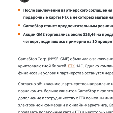
После заключения партнерского соглашения
подарочные карты FTX в некоторых магазина
GameStop станет предпочтительным рознич
Акции GME торговались около $26,46 на пре
четверг, поднявшись примерно на 10 процен
GameStop Corp. (NYSE: GME) объявила о заключен
криптовалютной биржей.
FTX
НАС. Однако компан
финансовые условия партнерства останутся не
Согласно объявлению, партнерство направлено н
познакомить больше клиентов GameStop с крипто
дополнение к сотрудничеству с FTX по новым ин
электронной коммерции и онлайн-маркетинга, G
продавать подарочные карты FTX в некоторых маг