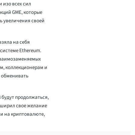
 изо всех сил
кций GME, которые
ь увеличения своей
взяла на себя
осистеме Ethereum.
взаимозаменяемых
ям, коллекционерам и
и обменивать
 будут продолжаться,
асширил свое желание
и на криптовалюте,