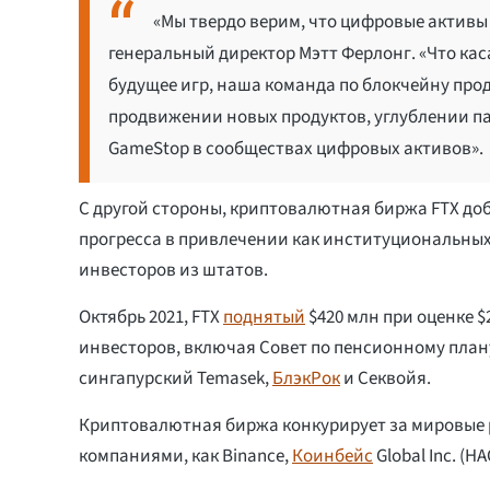
«Мы твердо верим, что цифровые активы
генеральный директор Мэтт Ферлонг. «Что ка
будущее игр, наша команда по блокчейну прод
продвижении новых продуктов, углублении п
GameStop в сообществах цифровых активов».
С другой стороны, криптовалютная биржа FTX до
прогресса в привлечении как институциональных
инвесторов из штатов.
Октябрь 2021, FTX
поднятый
$420 млн при оценке $2
инвесторов, включая Совет по пенсионному план
сингапурский Temasek,
БлэкРок
и Секвойя.
Криптовалютная биржа конкурирует за мировые 
компаниями, как Binance,
Коинбейс
Global Inc. (