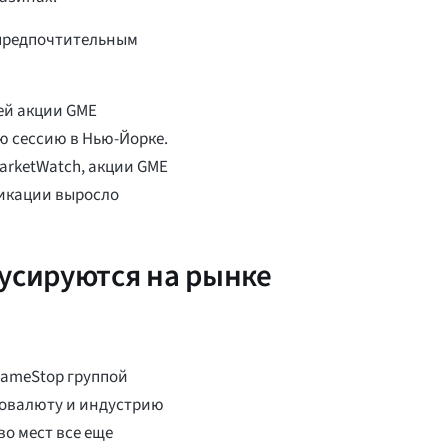
 предпочтительным
ей акции GME
ю сессию в Нью-Йорке.
rketWatch, акции GME
ликации выросло
кусируются на рынке
GameStop группой
птовалюту и индустрию
во мест все еще