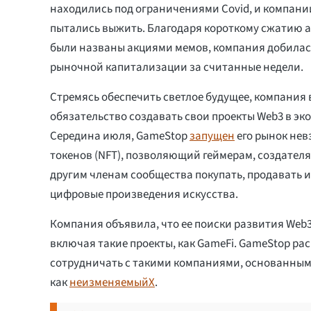
находились под ограничениями Covid, и компании
пытались выжить. Благодаря короткому сжатию а
были названы акциями мемов, компания добилас
рыночной капитализации за считанные недели.
Стремясь обеспечить светлое будущее, компания 
обязательство создавать свои проекты Web3 в эк
Середина июля, GameStop
запущен
его рынок не
токенов (NFT), позволяющий геймерам, создател
другим членам сообщества покупать, продавать 
цифровые произведения искусства.
Компания объявила, что ее поиски развития Web3
включая такие проекты, как GameFi. GameStop р
сотрудничать с такими компаниями, основанным
как
неизменяемыйX
.