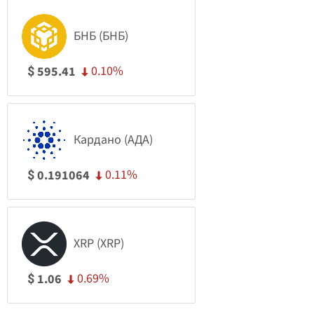
БНБ (БНБ)
0.10%
595.41
$
Кардано (АДА)
0.11%
0.191064
$
XRP (XRP)
0.69%
1.06
$