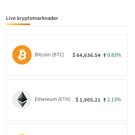
Live kryptomarknader
Bitcoin (BTC)
0.83%
64,636.54
$
Ethereum (ETH)
2.13%
1,905.21
$