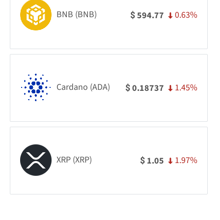
BNB (BNB)
0.63%
594.77
$
Cardano (ADA)
1.45%
0.18737
$
XRP (XRP)
1.97%
1.05
$