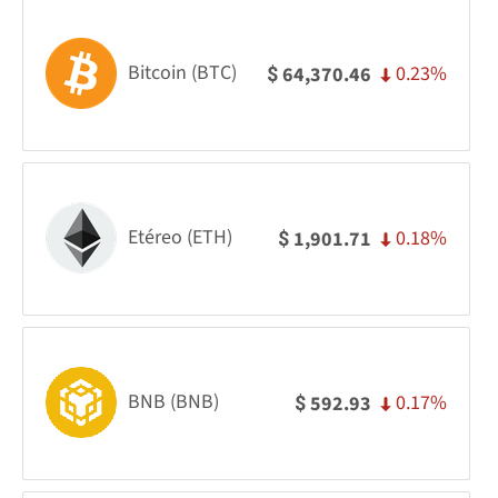
Bitcoin (BTC)
0.23%
64,370.46
$
Etéreo (ETH)
0.18%
1,901.71
$
BNB (BNB)
0.17%
592.93
$