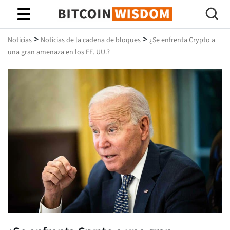
Sabiduría de Bitcoin
>
>
Noticias
Noticias de la cadena de bloques
¿Se enfrenta Crypto a
una gran amenaza en los EE. UU.?