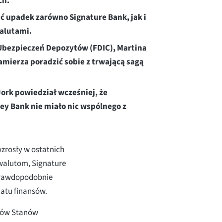
ch.
ać upadek zarówno Signature Bank, jak i
walutami.
Ubezpieczeń Depozytów (FDIC), Martina
amierza poradzić sobie z trwającą sagą
rk powiedział wcześniej, że
ley Bank nie miało nic wspólnego z
zrosły w ostatnich
walutom, Signature
 prawdopodobnie
atu finansów.
ntów Stanów