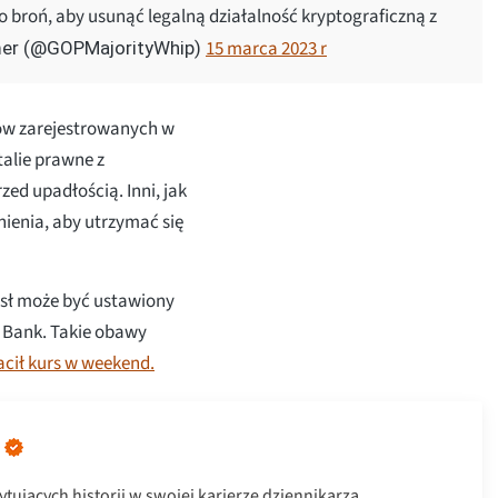
 broń, aby usunąć legalną działalność kryptograficzną z
15 marca 2023 r
r (@GOPMajorityWhip)
tów zarejestrowanych w
talie prawne z
zed upadłością. Inni, jak
ienia, aby utrzymać się
mysł może być ustawiony
y Bank. Takie obawy
cił kurs w weekend.
ytujących historii w swojej karierze dziennikarza,