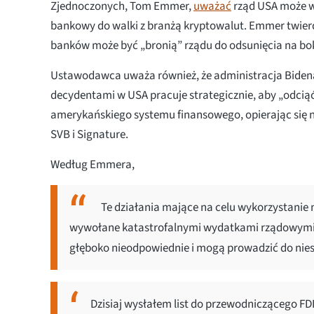
Zjednoczonych, Tom Emmer,
uważać
rząd USA może w
bankowy do walki z branżą kryptowalut. Emmer twierd
banków może być „bronią” rządu do odsunięcia na bo
Ustawodawca uważa również, że administracja Bidena
decydentami w USA pracuje strategicznie, aby „odcią
amerykańskiego systemu finansowego, opierając się
SVB i Signature.
Według Emmera,
Te działania mające na celu wykorzystanie 
wywołane katastrofalnymi wydatkami rządowymi
głęboko nieodpowiednie i mogą prowadzić do niest
Dzisiaj wysłałem list do przewodniczącego FD