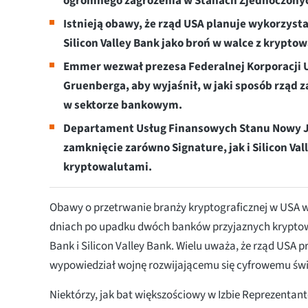
ogromnego zagrożenia w Stanach Zjednoczony
Istnieją obawy, że rząd USA planuje wykorzyst
Silicon Valley Bank jako broń w walce z krypto
Emmer wezwał prezesa Federalnej Korporacji 
Gruenberga, aby wyjaśnił, w jaki sposób rząd z
w sektorze bankowym.
Departament Usług Finansowych Stanu Nowy Jo
zamknięcie zarówno Signature, jak i Silicon Val
kryptowalutami.
Obawy o przetrwanie branży kryptograficznej w USA w
dniach po upadku dwóch banków przyjaznych krypto
Bank i Silicon Valley Bank. Wielu uważa, że rząd USA
wypowiedział wojnę rozwijającemu się cyfrowemu świ
Niektórzy, jak bat większościowy w Izbie Reprezenta