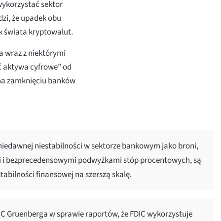
ykorzystać sektor
zi, że upadek obu
k świata kryptowalut.
 wraz z niektórymi
ć aktywa cyfrowe” od
 na zamknięciu banków
niedawnej niestabilności w sektorze bankowym jako broni,
 i bezprecedensowymi podwyżkami stóp procentowych, są
abilności finansowej na szerszą skalę.
IC Gruenberga w sprawie raportów, że FDIC wykorzystuje