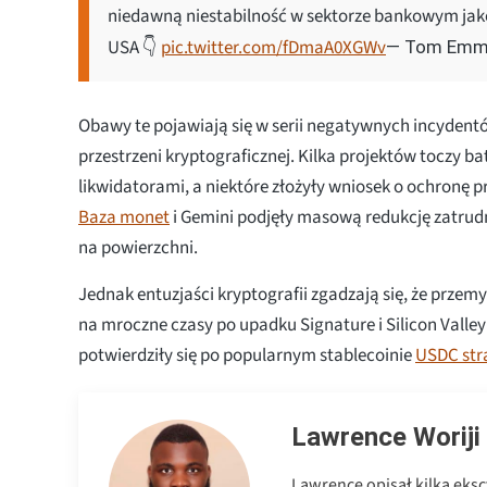
niedawną niestabilność w sektorze bankowym jako
USA 👇
pic.twitter.com/fDmaA0XGWv
— Tom Emme
Obawy te pojawiają się w serii negatywnych incyden
przestrzeni kryptograficznej. Kilka projektów toczy ba
likwidatorami, a niektóre złożyły wniosek o ochronę pr
Baza monet
i Gemini podjęły masową redukcję zatrudn
na powierzchni.
Jednak entuzjaści kryptografii zgadzają się, że prze
na mroczne czasy po upadku Signature i Silicon Valle
potwierdziły się po popularnym stablecoinie
USDC stra
Lawrence Woriji
Lawrence opisał kilka eksc