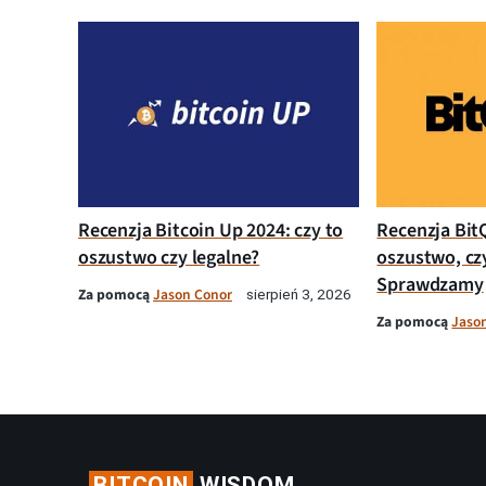
Recenzja Bitcoin Up 2024: czy to
Recenzja Bit
oszustwo czy legalne?
oszustwo, cz
Sprawdzamy
Za pomocą
Jason Conor
sierpień 3, 2026
Za pomocą
Jaso
BITCOIN
WISDOM