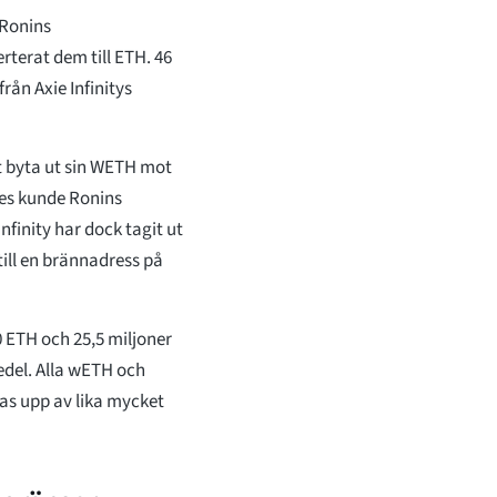
 Ronins
terat dem till ETH. 46
rån Axie Infinitys
t byta ut sin WETH mot
des kunde Ronins
finity har dock tagit ut
ill en brännadress på
 ETH och 25,5 miljoner
edel. Alla wETH och
s upp av lika mycket