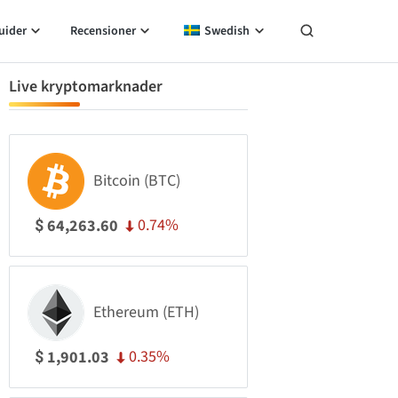
uider
Recensioner
Swedish
Live kryptomarknader
Bitcoin (BTC)
0.74%
64,263.60
$
Ethereum (ETH)
0.35%
1,901.03
$