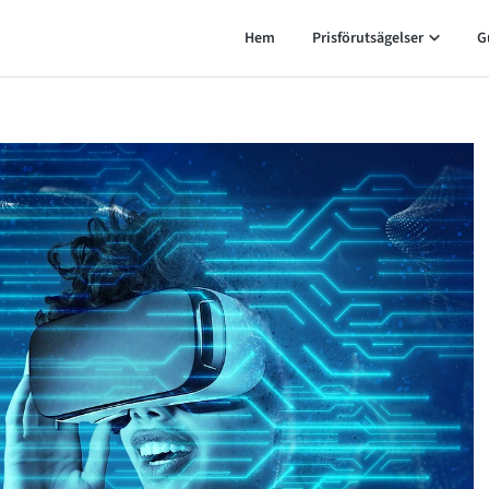
Hem
Prisförutsägelser
G