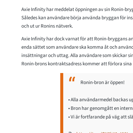
Axie Infinity har meddelat öppningen av sin Ronin-brygg
Således kan användare börja använda bryggan för insä
och ut ur Ronins nätverk.
Axie Infinity har dock varnat för att Ronin-bryggans 
enda sättet som användare ska komma åt och använd
insättningar och uttag. Alla användare som skickar sin
Ronin-brons kontraktsadress kommer att förlora sin
Ronin-bron är öppen!
• Alla användarmedel backas up
• Bron har genomgått en internr
• Vi är fortfarande på väg att 