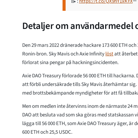
📝 :
https://t.co/QX9hY1xKYX
— 
Detaljer om användarmedel o
Den 29 mars 2022 dränerade hackare 173 600 ETH och 
Ronin-bron. Sky Mavis och Axie Infinity
löst
att återbe
förlorat sina pengar på hackningsincidenten.
Axie DAO Treasury förlorade 56 000 ETH till hackarna
att förbli undersäkrade tills Sky Mavis återhämtar sig
med brottsbekämpande myndigheter för att få tillbak
Men om medlen inte återvinns inom de närmaste 24 
DAO att besluta vad som ska göras med statskassan v
lägga till 56 000 ETH, som Axie DAO Treasury äger, är 
600 ETH och 25,5 USDC.