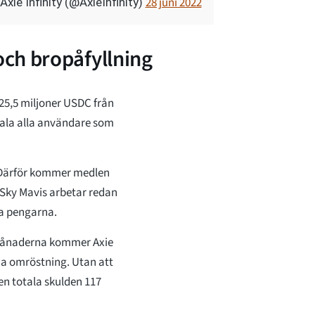
28 juni 2022
Axie Infinity (@AxieInfinity)
ch bropåfyllning
25,5 miljoner USDC från
tala alla användare som
. Därför kommer medlen
. Sky Mavis arbetar redan
a pengarna.
månaderna kommer Axie
ia omröstning. Utan att
den totala skulden 117