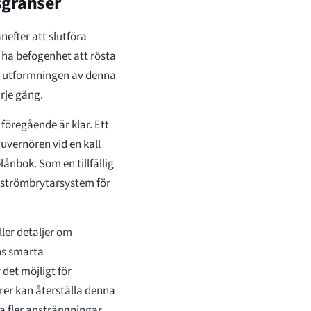
sgränser
fter att slutföra
 ha befogenhet att rösta
å utformningen av denna
rje gång.
föregående är klar. Ett
guvernören vid en kall
ånbok. Som en tillfällig
n-strömbrytarsystem för
ler detaljer om
ns smarta
det möjligt för
orer kan återställa denna
ra fler ansträngningar