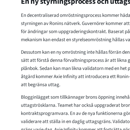
En ny styrningsprocess och uttag
En decentraliserad omröstningsprocess kommer hädane
styrningen av Ronins nätverk. Guvernörer kommer att
för ändringar som uppgraderingskontrakt. Baserat p
mekanism kan endast en styrelseomröstning hållas va
Dessutom kan en ny omröstning inte hållas förrän den 
sätt att förstå denna förvaltningsprocess är att likna 
plånbok. Sedan kan man likna validatorn med en het pl
åtgärd kommer Axie Infinity att introducera ett Roni
att begränsa uttag.
Blogginlägget som tillkännager brons öppning innehål
uttagströsklarna. Teamet har också uppgraderat bro
kontraktsprogramvara. En av de nya funktionerna gör 
validerare att ställa in en daglig uttagsgräns. Validat
gräns varje dag. Axie Infinity kommer att fortsätta gö