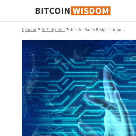
Bitcoin Wisdom
>
>
Nyheter
DeFi Nyheter
Just In: Ronin Bridge är öppen