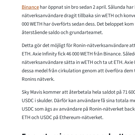
Binance
har öppnat sin bro sedan 2 april. Sålunda har
nätverksanvändare dragit tillbaka sin wETH och konver
000 WETH har överförts sedan dess. Det beloppet kom f
återstående saldo och grundarteamet.
Detta gör det möjligt för Ronin-nätverksanvändare at
ETH. Axie Infinity fick 46 000 WETH från Binance. Såle
nätverksanvändare sätta in wETH och ta ut ETH. Axie In
dessa medel från cirkulation genom att överföra dem t
Ronins nätverk.
Sky Mavis kommer att återbetala hela saldot på 71 600
USDC i skulder. Därför kan användare få sina totala m
USDC som ägs av användare på Ronin-nätverket backa
ETH och USDC på Ethereum-nätverket.