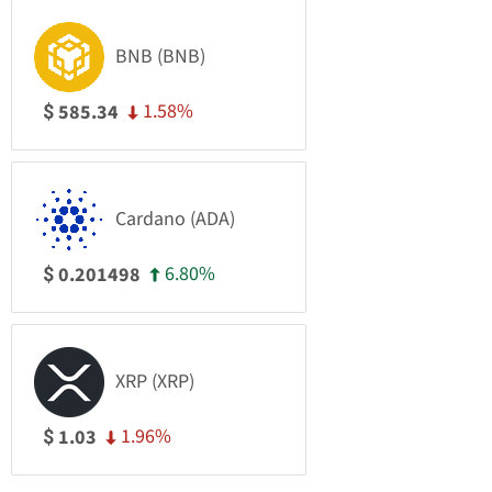
BNB (BNB)
1.58%
585.34
$
Cardano (ADA)
6.80%
0.201498
$
XRP (XRP)
1.96%
1.03
$