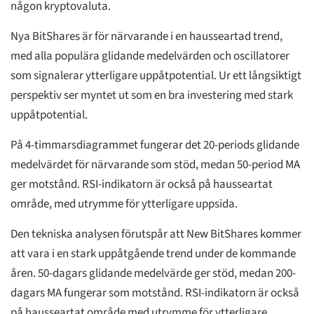
någon kryptovaluta.
Nya BitShares är för närvarande i en hausseartad trend,
med alla populära glidande medelvärden och oscillatorer
som signalerar ytterligare uppåtpotential. Ur ett långsiktigt
perspektiv ser myntet ut som en bra investering med stark
uppåtpotential.
På 4-timmarsdiagrammet fungerar det 20-periods glidande
medelvärdet för närvarande som stöd, medan 50-period MA
ger motstånd. RSI-indikatorn är också på hausseartat
område, med utrymme för ytterligare uppsida.
Den tekniska analysen förutspår att New BitShares kommer
att vara i en stark uppåtgående trend under de kommande
åren. 50-dagars glidande medelvärde ger stöd, medan 200-
dagars MA fungerar som motstånd. RSI-indikatorn är också
på hausseartat område med utrymme för ytterligare