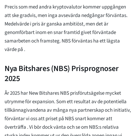
Precis som med andra kryptovalutor kommer uppgången
att ske gradvis, men inga avsevärda nedgångar förväntas.
Medelvärde
i pris är ganska ambitiöst, men det är
genomförbart inom en snar framtid givet förväntade
samarbeten och framsteg. NBS förväntas ha ett lägsta
värde på
.
Nya Bitshares (NBS) Prisprognoser
2025
År 2025 har New Bitshares NBS prisförutsägelse mycket
utrymme för expansion. Som ett resultat av de potentiella
tillkännagivandena av många nya partnerskap och initiativ,
förväntar vi oss att priset på NBS snart kommer att
överträffa
. Vi bör dock vänta och se om NBS:s relativa
styrka index kommer ut ur den översålda zonen innan vi