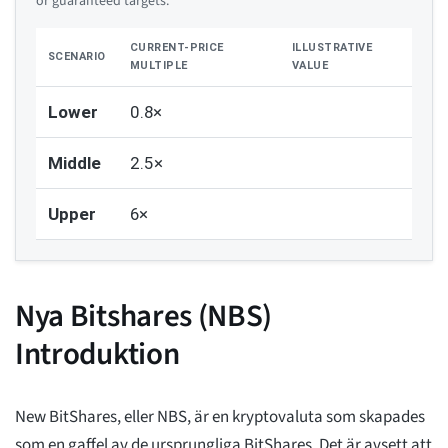
or guaranteed targets.
CURRENT-PRICE
ILLUSTRATIVE
SCENARIO
MULTIPLE
VALUE
Lower
0.8×
Middle
2.5×
Upper
6×
Nya Bitshares (NBS)
Introduktion
New BitShares, eller NBS, är en kryptovaluta som skapades
som en gaffel av de ursprungliga BitShares. Det är avsett att