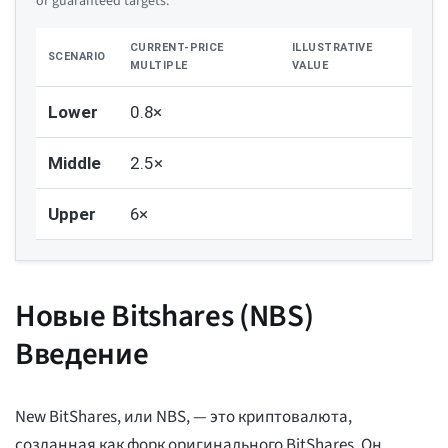
or guaranteed targets.
CURRENT-PRICE
ILLUSTRATIVE
SCENARIO
MULTIPLE
VALUE
Lower
0.8×
Middle
2.5×
Upper
6×
Новые Bitshares (NBS)
Введение
New BitShares, или NBS, — это криптовалюта,
созданная как форк оригинального BitShares. Он