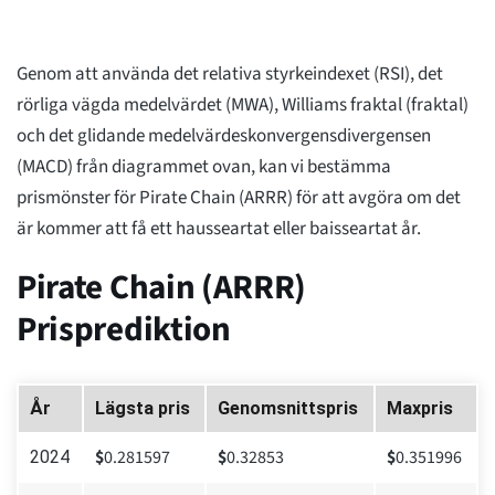
Genom att använda det relativa styrkeindexet (RSI), det
rörliga vägda medelvärdet (MWA), Williams fraktal (fraktal)
och det glidande medelvärdeskonvergensdivergensen
(MACD) från diagrammet ovan, kan vi bestämma
prismönster för Pirate Chain (ARRR) för att avgöra om det
är kommer att få ett hausseartat eller baisseartat år.
Pirate Chain (ARRR)
Prisprediktion
År
Lägsta pris
Genomsnittspris
Maxpris
$
0.281597
$
0.32853
$
0.351996
2024