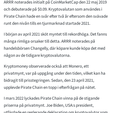
ARRR noterades initialt på CoinMarketCap den 22 maj 2019
och debuterade på $0.09. Kryptovalutan som användes i
Pirate Chain hade en svår efter två år eftersom den svävade
runt den nivån tills en tjurmarknad startade 2021.
I början av april 2021 sköt myntet till rekordhöga. Det fanns
många rimliga orsaker till detta. ARRR noterades på
handelsbörsen Changelly, där köpare kunde köpa det med
någon av de tidigare kryptovalutorna.
Kryptomoney observerade också att Monero, ett
privatmynt, var på uppgång under den tiden, vilket kan ha
bidragit till prisstegringen. Sedan, den 23 april 2021,
upplevde Pirate Chain en topp i efterfrågan på nätet.
I mars 2022 lyckades Pirate Chain vinna på de stigande
priserna på privatmynt. Joe Biden, USA:s president,
utfärdade en reglerande deklaration om kryptovalutor som