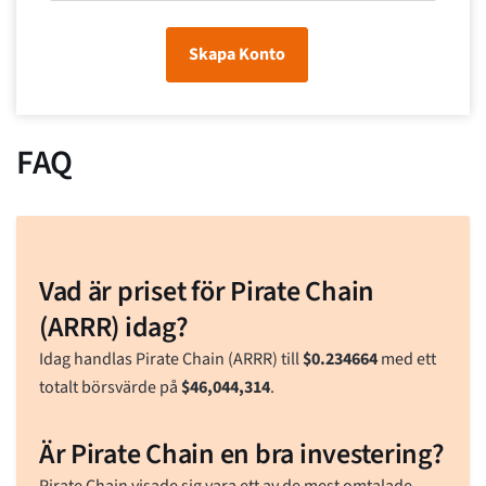
Skapa Konto
FAQ
Vad är priset för Pirate Chain
(ARRR) idag?
Idag handlas Pirate Chain (ARRR) till
$
0.234664
med ett
totalt börsvärde på
$
46,044,314
.
Är Pirate Chain en bra investering?
Pirate Chain visade sig vara ett av de mest omtalade