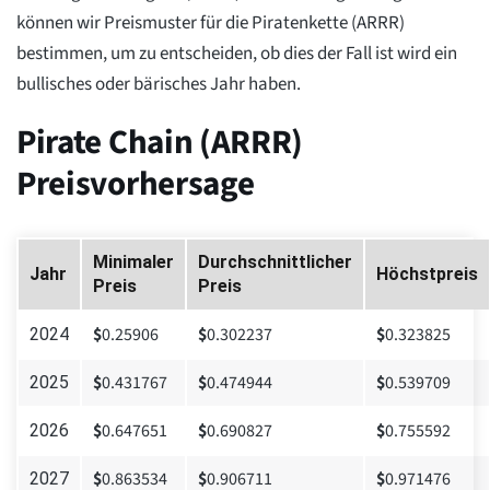
können wir Preismuster für die Piratenkette (ARRR)
bestimmen, um zu entscheiden, ob dies der Fall ist wird ein
bullisches oder bärisches Jahr haben.
Pirate Chain (ARRR)
Preisvorhersage
Minimaler
Durchschnittlicher
Jahr
Höchstpreis
Preis
Preis
$
0.25906
$
0.302237
$
0.323825
2024
$
0.431767
$
0.474944
$
0.539709
2025
$
0.647651
$
0.690827
$
0.755592
2026
$
0.863534
$
0.906711
$
0.971476
2027