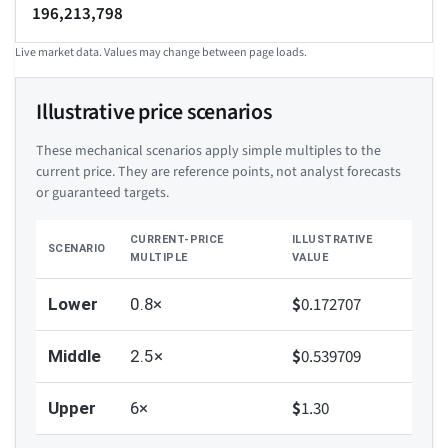
196,213,798
Live market data. Values may change between page loads.
Illustrative price scenarios
These mechanical scenarios apply simple multiples to the
current price. They are reference points, not analyst forecasts
or guaranteed targets.
CURRENT-PRICE
ILLUSTRATIVE
SCENARIO
MULTIPLE
VALUE
$
0.172707
Lower
0.8×
$
0.539709
Middle
2.5×
$
1.30
Upper
6×