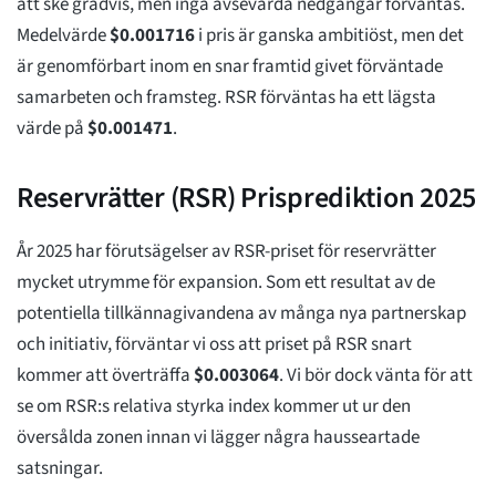
att ske gradvis, men inga avsevärda nedgångar förväntas.
Medelvärde
$
0.001716
i pris är ganska ambitiöst, men det
är genomförbart inom en snar framtid givet förväntade
samarbeten och framsteg. RSR förväntas ha ett lägsta
värde på
$
0.001471
.
Reservrätter (RSR) Prisprediktion 2025
År 2025 har förutsägelser av RSR-priset för reservrätter
mycket utrymme för expansion. Som ett resultat av de
potentiella tillkännagivandena av många nya partnerskap
och initiativ, förväntar vi oss att priset på RSR snart
kommer att överträffa
$
0.003064
. Vi bör dock vänta för att
se om RSR:s relativa styrka index kommer ut ur den
översålda zonen innan vi lägger några hausseartade
satsningar.