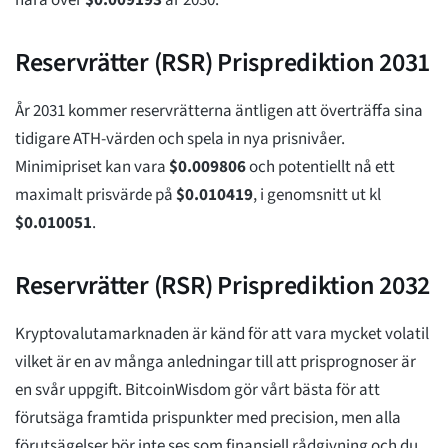
nära över
$
0.009193
år 2030.
Reservrätter (RSR) Prisprediktion 2031
År 2031 kommer reservrätterna äntligen att överträffa sina
tidigare ATH-värden och spela in nya prisnivåer.
Minimipriset kan vara
$
0.009806
och potentiellt nå ett
maximalt prisvärde på
$
0.010419
, i genomsnitt ut kl
$
0.010051
.
Reservrätter (RSR) Prisprediktion 2032
Kryptovalutamarknaden är känd för att vara mycket volatil
vilket är en av många anledningar till att prisprognoser är
en svår uppgift. BitcoinWisdom gör vårt bästa för att
förutsäga framtida prispunkter med precision, men alla
förutsägelser bör inte ses som finansiell rådgivning och du