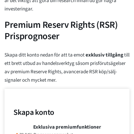
är det viktigt att göra din research innan du gör några
investeringar.
Premium Reserv Rights (RSR)
Prisprognoser
Skapa ditt konto nedan för att ta emot
exklusiv tillgång
till
ett brett utbud av handelsverktyg såsom prisförutsägelser
av premium Reserve Rights, avancerade RSR köp/sälj-
signaler och mycket mer.
Skapa konto
Exklusiva premiumfunktioner