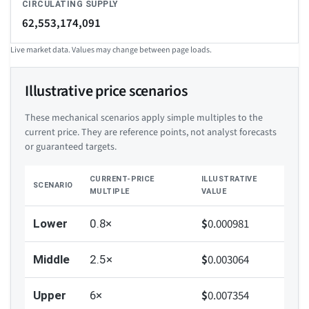
CIRCULATING SUPPLY
62,553,174,091
Live market data. Values may change between page loads.
Illustrative price scenarios
These mechanical scenarios apply simple multiples to the
current price. They are reference points, not analyst forecasts
or guaranteed targets.
CURRENT-PRICE
ILLUSTRATIVE
SCENARIO
MULTIPLE
VALUE
$
0.000981
Lower
0.8×
$
0.003064
Middle
2.5×
$
0.007354
Upper
6×