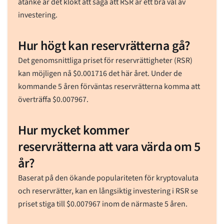
åtanke är det klokt att säga att RSR är ett bra val av
investering.
Hur högt kan reservrätterna gå?
Det genomsnittliga priset för reservrättigheter (RSR)
kan möjligen nå
$
0.001716
det här året. Under de
kommande 5 åren förväntas reservrätterna komma att
överträffa
$
0.007967
.
Hur mycket kommer
reservrätterna att vara värda om 5
år?
Baserat på den ökande populariteten för kryptovaluta
och reservrätter, kan en långsiktig investering i RSR se
priset stiga till
$
0.007967
inom de närmaste 5 åren.