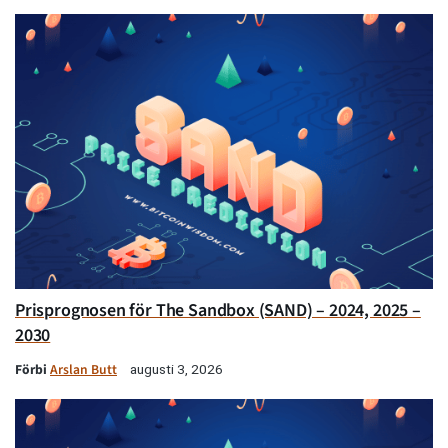
Prisprognosen för The Sandbox (SAND) – 2024, 2025 –
2030
Förbi
Arslan Butt
augusti 3, 2026