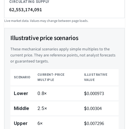
CIRCULATING SUPPLY
62,553,174,091
Live market data. Values may change between page loads.
Illustrative price scenarios
These mechanical scenarios apply simple multiples to the
current price. They are reference points, not analyst forecasts
or guaranteed targets.
CURRENT-PRICE
ILLUSTRATIVE
SCENARIO
MULTIPLE
VALUE
$
0.000973
Lower
0.8×
$
0.00304
Middle
2.5×
$
0.007296
Upper
6×