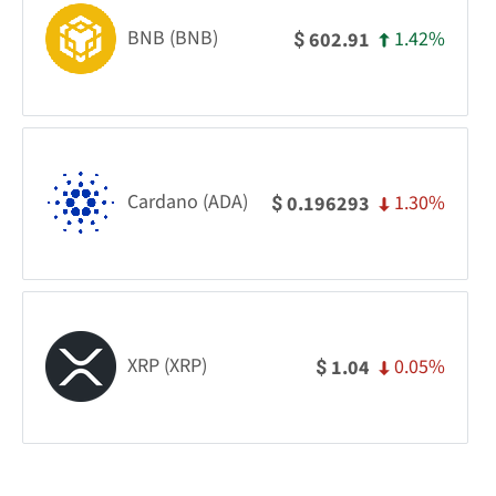
BNB (BNB)
1.42%
602.91
$
Cardano (ADA)
1.30%
0.196293
$
XRP (XRP)
0.05%
1.04
$