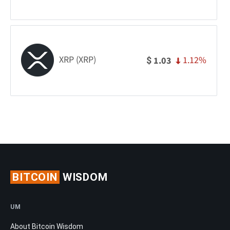
XRP (XRP)
1.12%
1.03
$
BITCOIN
WISDOM
UM
About Bitcoin Wisdom