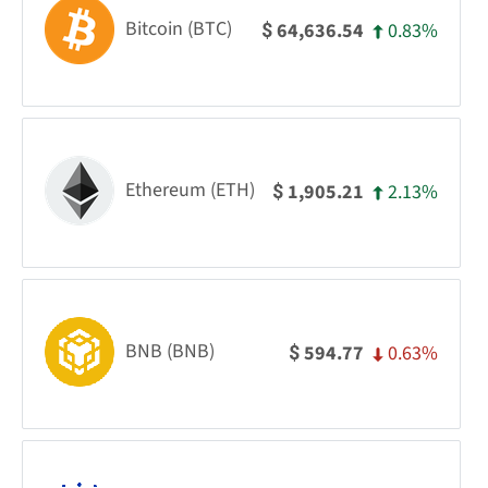
Bitcoin (BTC)
0.83%
64,636.54
$
Ethereum (ETH)
2.13%
1,905.21
$
BNB (BNB)
0.63%
594.77
$