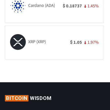
Cardano (ADA)
1.45%
0.18737
$
XRP (XRP)
1.97%
1.05
$
BITCOIN
WISDOM