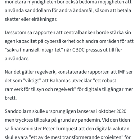
monetära myndigheten bör också bedöma möjligheten att
använda sanddollarn för andra ändamål, såsom att betala
skatter eller elräkningar.
Dessutom sa rapporten att centralbanken borde stärka sin
egen kapacitet på cybersäkerhet och andra områden för att
"säkra finansiell integritet" när CBDC pressas ut till fler
användare.
När det gäller regelverk, konstaterade rapporten att IMF ser
det som "viktigt" att Bahamas utvecklar "ett robust
ramverk för tillsyn och regelverk" för digitala tillgångar mer
brett.
Sanddollarn skulle ursprungligen lanseras i oktober 2020
men trycktes tillbaka på grund av pandemin. Vid den tiden
sa finansminister Peter Turnquest att den digitala valutan
skulle vara "ett av de mest transformerande projekten" för