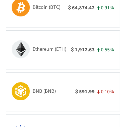
Bitcoin (BTC)
0.91%
64,874.42
$
Ethereum (ETH)
0.55%
1,912.63
$
BNB (BNB)
0.10%
591.99
$