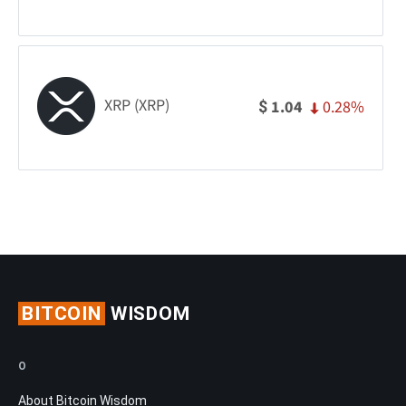
XRP (XRP)
0.28%
1.04
$
BITCOIN
WISDOM
O
About Bitcoin Wisdom