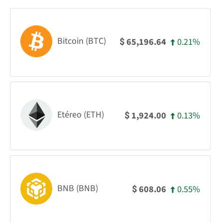
Bitcoin (BTC)
0.21%
65,196.64
$
Etéreo (ETH)
0.13%
1,924.00
$
BNB (BNB)
0.55%
608.06
$