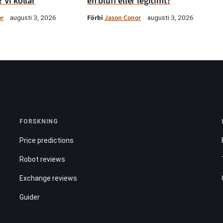
? Vi kollar
en bluff eller legitimt?
or
Förbi
Jason Conor
augusti 3, 2026
augusti 3, 2026
FORSKNING
Price predictions
Robot reviews
Exchange reviews
Guider