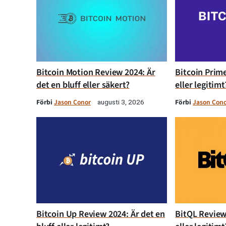
Bitcoin Motion Review 2024: Är
Bitcoin Prime
det en bluff eller säkert?
eller legitimt
Förbi
Jason Conor
Förbi
Jason Con
augusti 3, 2026
Bitcoin Up Review 2024: Är det en
BitQL Review 