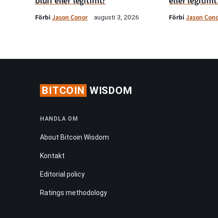
bluff eller legitimt?
eller legitimt
Förbi
Jason Conor
Förbi
Jason Con
augusti 3, 2026
BITCOIN
WISDOM
HANDLA OM
About Bitcoin Wisdom
Kontakt
Editorial policy
Ratings methodology