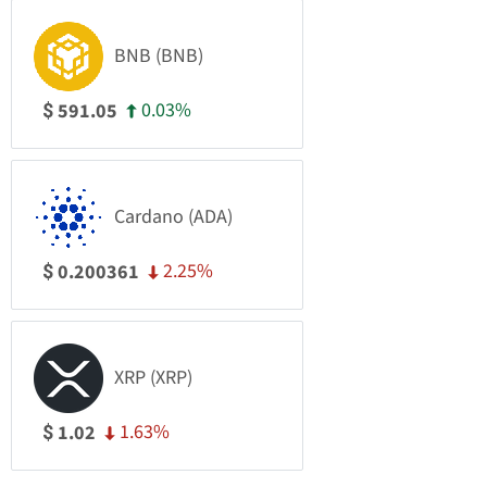
BNB (BNB)
0.03%
591.05
$
Cardano (ADA)
2.25%
0.200361
$
XRP (XRP)
1.63%
1.02
$