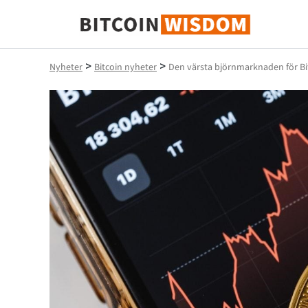
Bitcoin Wisdom
>
>
Nyheter
Bitcoin nyheter
Den värsta björnmarknaden för Bitc