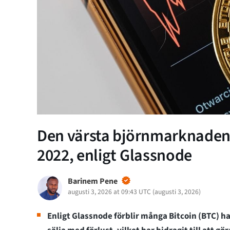
Den värsta björnmarknaden fö
2022, enligt Glassnode
Barinem Pene
augusti 3, 2026 at 09:43 UTC
(
augusti 3, 2026
)
Enligt Glassnode förblir många Bitcoin (BTC) h