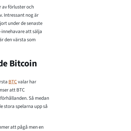
 av förluster och
. Intressant nog är
gjort under de senaste
-innehavare att sälja
är den värsta som
de Bitcoin
örsta
BTC
valar har
nser att BTC
sförhållanden. Så medan
 de stora spelarna upp så
ommer att pågå men en