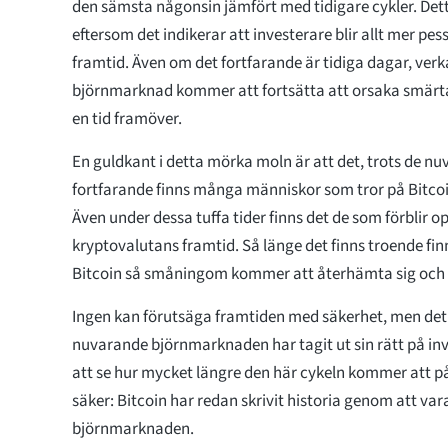
den sämsta någonsin jämfört med tidigare cykler. Dett
eftersom det indikerar att investerare blir allt mer pe
framtid. Även om det fortfarande är tidiga dagar, verka
björnmarknad kommer att fortsätta att orsaka smärta
en tid framöver.
En guldkant i detta mörka moln är att det, trots de n
fortfarande finns många människor som tror på Bitcoi
Även under dessa tuffa tider finns det de som förblir 
kryptovalutans framtid. Så länge det finns troende fin
Bitcoin så småningom kommer att återhämta sig och 
Ingen kan förutsäga framtiden med säkerhet, men det 
nuvarande björnmarknaden har tagit ut sin rätt på inv
att se hur mycket längre den här cykeln kommer att p
säker: Bitcoin har redan skrivit historia genom att va
björnmarknaden.