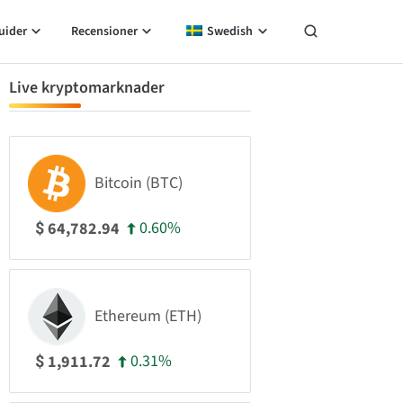
uider
Recensioner
Swedish
Live kryptomarknader
Bitcoin (BTC)
0.60%
64,782.94
$
Ethereum (ETH)
0.31%
1,911.72
$