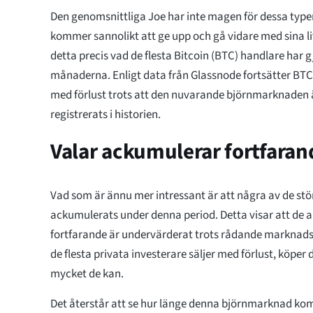
Den genomsnittliga Joe har inte magen för dessa typer
kommer sannolikt att ge upp och gå vidare med sina liv
detta precis vad de flesta Bitcoin (BTC) handlare har 
månaderna. Enligt data från Glassnode fortsätter BTC
med förlust trots att den nuvarande björnmarknaden 
registrerats i historien.
Valar ackumulerar fortfaran
Vad som är ännu mer intressant är att några av de st
ackumulerats under denna period. Detta visar att de a
fortfarande är undervärderat trots rådande marknad
de flesta privata investerare säljer med förlust, köper
mycket de kan.
Det återstår att se hur länge denna björnmarknad k