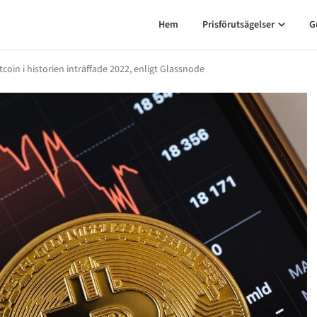
Hem
Prisförutsägelser
G
oin i historien inträffade 2022, enligt Glassnode