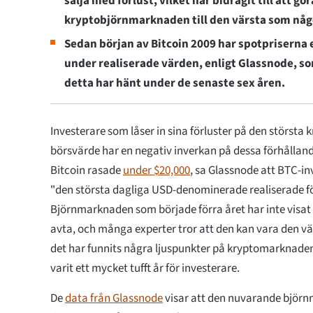
sälja med förlust, vilket har bidragit till att 
kryptobjörnmarknaden till den värsta som någ
Sedan början av Bitcoin 2009 har spotpriserna
under realiserade värden, enligt Glassnode, so
detta har hänt under de senaste sex åren.
Investerare som låser in sina förluster på den största 
börsvärde har en negativ inverkan på dessa förhållande
Bitcoin rasade
under $20,000
, sa Glassnode att BTC-inv
"den största dagliga USD-denominerade realiserade för
Björnmarknaden som började förra året har inte visat
avta, och många experter tror att den kan vara den v
det har funnits några ljuspunkter på kryptomarknaden,
varit ett mycket tufft år för investerare.
De
data från Glassnode
visar att den nuvarande björn