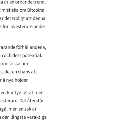
a är en oroande trend,
ssimistiska om Bitcoins
r det troligt att denna
 för investerare under
uvarande förhållandena,
n och dess potential.
optimistiska om
ns det en chans att
nå nya höjder.
verkar tydligt att den
esterare. Det återstår
ågå, men en sak är
ra den längsta varaktiga