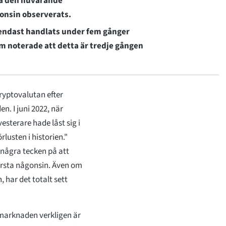
göra den nuvarande
onsin observerats.
 endast handlats under fem gånger
m noterade att detta är tredje gången
kryptovalutan efter
n. I juni 2022, när
esterare hade låst sig i
lusten i historien."
 några tecken på att
ärsta någonsin. Även om
 har det totalt sett
marknaden verkligen är