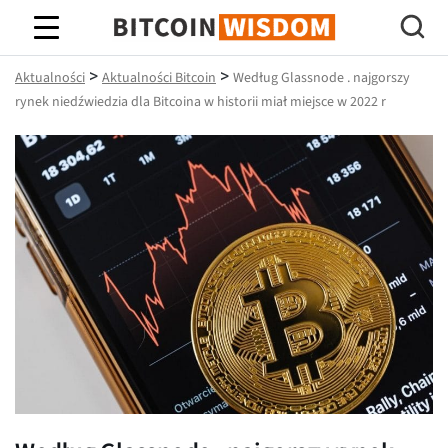
Mądrość Bitcoina
>
>
Aktualności
Aktualności Bitcoin
Według Glassnode . najgorszy
rynek niedźwiedzia dla Bitcoina w historii miał miejsce w 2022 r