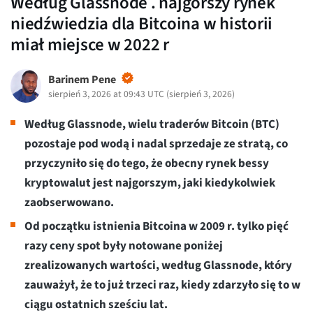
Według Glassnode . najgorszy rynek
niedźwiedzia dla Bitcoina w historii
miał miejsce w 2022 r
Barinem Pene
sierpień 3, 2026 at 09:43 UTC
(
sierpień 3, 2026
)
Według Glassnode, wielu traderów Bitcoin (BTC)
pozostaje pod wodą i nadal sprzedaje ze stratą, co
przyczyniło się do tego, że obecny rynek bessy
kryptowalut jest najgorszym, jaki kiedykolwiek
zaobserwowano.
Od początku istnienia Bitcoina w 2009 r. tylko pięć
razy ceny spot były notowane poniżej
zrealizowanych wartości, według Glassnode, który
zauważył, że to już trzeci raz, kiedy zdarzyło się to w
ciągu ostatnich sześciu lat.