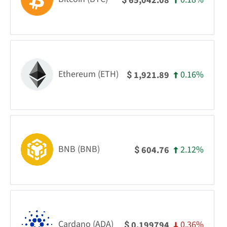
65,042.08
Ethereum (ETH)
0.16%
1,921.89
$
BNB (BNB)
2.12%
604.76
$
Cardano (ADA)
0.36%
0.199794
$